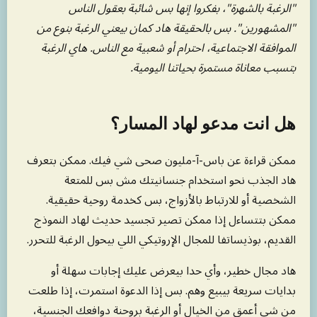
"الرغبة بالشهرة"، بفكروا إنها بس شائبة بعقول الناس
"المشهورين". بس بالحقيقة هاد كمان بيعني الرغبة بنوع من
الموافقة الاجتماعية، احترام أو شعبية مع الناس. هاي الرغبة
بتسبب معاناة مستمرة بحياتنا اليومية.
هل انت مدعو لهاد المسار؟
ممكن قراءة عن باس-آ-مليون صحى شي فيك. ممكن بتعرف
هاد الجذب نحو استخدام جنسانيتك مش بس للمتعة
الشخصية أو للارتباط بالأزواج، بس كخدمة روحية حقيقية.
ممكن بتتساءل إذا ممكن تصير تجسيد حديث لهاد النموذج
القديم، بوذيساتفا للمجال الإروتيكي اللي بيحول الرغبة للتحرر.
هاد مجال خطير، وأي حدا بيعرض عليك إجابات سهلة أو
بدايات سريعة بيبيع وهم. بس إذا الدعوة استمرت، إذا طلعت
من شي أعمق من الخيال أو الرغبة بروحنة دوافعك الجنسية،