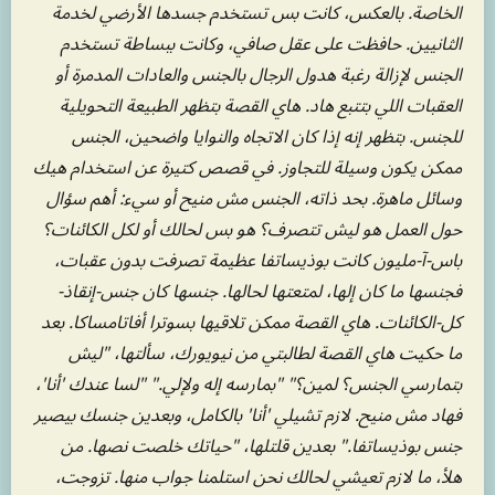
الخاصة. بالعكس، كانت بس تستخدم جسدها الأرضي لخدمة
الثانيين. حافظت على عقل صافي، وكانت ببساطة تستخدم
الجنس لإزالة رغبة هدول الرجال بالجنس والعادات المدمرة أو
العقبات اللي بتتبع هاد. هاي القصة بتظهر الطبيعة التحويلية
للجنس. بتظهر إنه إذا كان الاتجاه والنوايا واضحين، الجنس
ممكن يكون وسيلة للتجاوز. في قصص كتيرة عن استخدام هيك
وسائل ماهرة. بحد ذاته، الجنس مش منيح أو سيء: أهم سؤال
حول العمل هو ليش تتصرف؟ هو بس لحالك أو لكل الكائنات؟
باس-آ-مليون كانت بوذيساتفا عظيمة تصرفت بدون عقبات،
فجنسها ما كان إلها، لمتعتها لحالها. جنسها كان جنس-إنقاذ-
كل-الكائنات. هاي القصة ممكن تلاقيها بسوترا أفاتامساكا. بعد
ما حكيت هاي القصة لطالبتي من نيويورك، سألتها، "ليش
بتمارسي الجنس؟ لمين؟" "بمارسه إله ولإلي." "لسا عندك 'أنا'،
فهاد مش منيح. لازم تشيلي 'أنا' بالكامل، وبعدين جنسك بيصير
جنس بوذيساتفا." بعدين قلتلها، "حياتك خلصت نصها. من
هلأ، ما لازم تعيشي لحالك نحن استلمنا جواب منها. تزوجت،