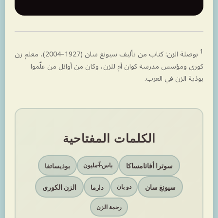
1
بوصلة الزن: كتاب من تأليف سيونغ سان (1927–2004)، معلم زن
كوري ومؤسس مدرسة كوان أم للزن، وكان من أوائل من علّموا
بوذية الزن في الغرب.
الكلمات المفتاحية
سوترا أفاتامساكا
بوذيساتفا
باس-آ-مليون
سيونغ سان
الزن الكوري
دارما
دو بان
رحمة الزن