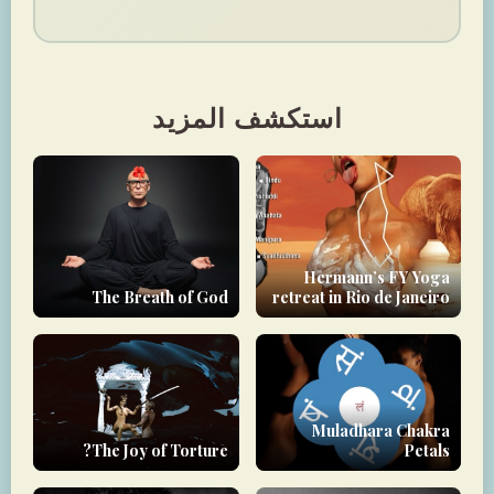
استكشف المزيد
Hermann’s FY Yoga
The Breath of God
retreat in Rio de Janeiro
Muladhara Chakra
The Joy of Torture?
Petals