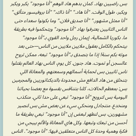
بس راضيين بهاد. كمان بدهم هاد الوهم "أنا موجود" يكبر ويكبر
ويكبر، طول الوقت. "أنا هاد." "أنا ذاك." "أنا بروفيسور متألق."
"أنا ممثل مشهور." "أنا صديق فلان." وما بكونوا سعداء حتى
الناس الثانيين يعترفوا بهاد "أنا موجود" ويتحكموا فيه بطريقة
ما. بكوريا الشمالية، إيمان رجل واحد القوي بـ"أنا موجود"
بيتحكم بالكامل بعقول ملايين ملايين من الناس—حتى بعد
موته بكم سنة! إذا ما بتصدق بـ"أنا موجود" تبعه، ممكن تروح
عالسجن أو تموت. هاد جنون. كل يوم، الناس بهاد العالم بقتلوا
ناس ثانيين بس لحماية أسمائهم وسمعتهم. والمعاناة اللي
بتنخلق من هاد الدافع مش محدودة بالديكتاتوريين والمجرمين
بس: بمعظم الحالات، كلنا بنتنافس بقسوة مع بعضنا بحياتنا
اليومية بس لترويج "أنا موجود" تبعي على حدا ثاني. منكذب
ومنخدع. منتجادل ومنحكي سيء عن بعض مش بس لنصير
مشهورين، بس لنظهر لبعض إن "أنا موجود" تبعي بطريقة ما
أحسن من تبعك وتبعها. وكل هاي المعاناة والألم بييجي من
فكرة وهمية وحدة كل الناس متعلقين فيها: "أنا موجود". الناس