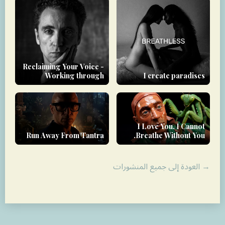
Reclaiming Your Voice -
Working through
I create paradises
Trauma
I Love You. I Cannot
Run Away From Tantra
Breathe Without You.
→ العودة إلى جميع المنشورات