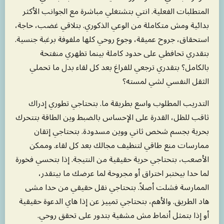
المتطلبات الفعلية. انتي بتشتغلي مباشرة مع الجوانب الأكثر
بدائية ومش متكاملة من الوعي الذكوري. بتلاقي غضب، حاجة،
استحقاق، جروح عميقة، وجوع روحي كلها ملفوفة برغبة جنسية.
بتقدري تحافظي على حدود كاملة بينما تظهري منفتحة
بالكامل؟ بتقدري ترجعي للفراغ بعد كل لقاء بدل ما تحملي
الثقل النفسي لشي لمسته؟
التدريب المطلوب واسع بطريقة ما. بتحتاجي تطوري إدراك
ثاقب للظل، القدرة على الإحساس بالضبط وين الطاقة بتتحرك
بحرية بجسم شخص ثاني ووين مسدودة. بتحتاجي إتقان
ممارسات منع طاقي لتنظيف مجالك بعد كل لقاء. وممكن
الأصعب، بتحتاجي حرية حقيقية من النتيجة. إذا بتحسي فخورة
لما حدا بيختبر اختراق أو مجروحة لما عرضك ما بيتقدر،
الممارسة فشلت أصلاً. بتحتاجي نقل حقيقي من حدا مشى
هاد الطريق. والأهم، بتحتاجي تمييز عن إذا هاي الدعوة حقيقية
أو إذا بتمثل أنماط مش مشفية بتدور على تحقق روحي.