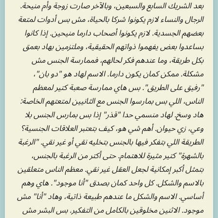
بعد الشريك السابع والسبعين، وبالآخر صارت زوجة وأم منيحة.
الرجال والنساء لازم يكونوا شركا بالحياة، مش بس أدوات لمتعة
بعضهم الجسدية. لازم يكونوا أصحاب دارما منيحين. إذا كانوا
بساعدوا بعض يفهموا ذواتهم الحقيقية، وملتزمين بهاد بعمق
بكل طريقة، وما عندهم فكر لحالهم، فممارسة الجنس مش
مشكلة. ممكن كمان يكون دارما. الاسم لهاد هو "دو بان"،
"رفيق على الطريق". بس هاي ممارسة صعبة كتير لمعظم
الناس، اللي بس بمارسوا الجنس مع الثانيين لمتعتهم الخاصة:
هاد وسخ. لهاد منسمي حدا "قذر" إذا بس بمارس الجنس بلا
وعي، زي حيوان. أهم شي هو، كيف بتعتبر العلاقات الجنسية؟
الطريقة اللي بتفكر فيها بالجنس بتخليه نقي أو غير نقي. "الرغبة
بالشهرة" كتير مثيرة للاهتمام. حتى أكتر من الرغبة بالجنس،
بتمثل أكبر إمكانية لجعل العقل غير نقي. معظم الناس متعلقين
بالاسم والشكل. كل واحد كمان بصدق "أنا موجود". هاي وهم
أساسي. الاسم والشكل ما عندهم طبيعة ذاتية، وهاد "أنا" مش
موجود. الاثنين مخلوقين بالكامل من التفكير. بس البشر مش