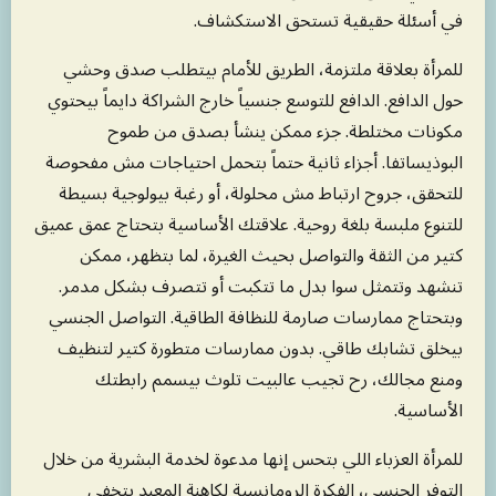
في أسئلة حقيقية تستحق الاستكشاف.
للمرأة بعلاقة ملتزمة، الطريق للأمام بيتطلب صدق وحشي
حول الدافع. الدافع للتوسع جنسياً خارج الشراكة دايماً بيحتوي
مكونات مختلطة. جزء ممكن ينشأ بصدق من طموح
البوذيساتفا. أجزاء ثانية حتماً بتحمل احتياجات مش مفحوصة
للتحقق، جروح ارتباط مش محلولة، أو رغبة بيولوجية بسيطة
للتنوع ملبسة بلغة روحية. علاقتك الأساسية بتحتاج عمق عميق
كتير من الثقة والتواصل بحيث الغيرة، لما بتظهر، ممكن
تنشهد وتتمثل سوا بدل ما تتكبت أو تتصرف بشكل مدمر.
وبتحتاج ممارسات صارمة للنظافة الطاقية. التواصل الجنسي
بيخلق تشابك طاقي. بدون ممارسات متطورة كتير لتنظيف
ومنع مجالك، رح تجيب عالبيت تلوث بيسمم رابطتك
الأساسية.
للمرأة العزباء اللي بتحس إنها مدعوة لخدمة البشرية من خلال
التوفر الجنسي، الفكرة الرومانسية لكاهنة المعبد بتخفي