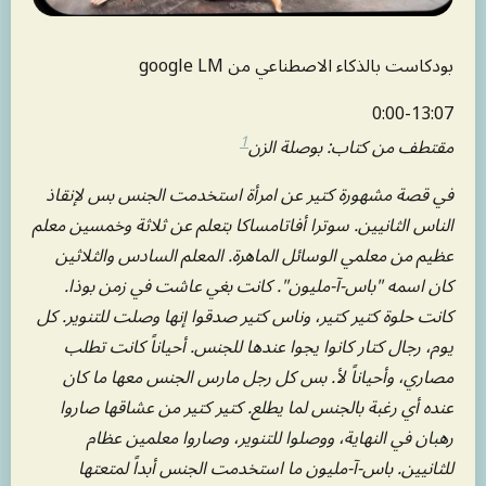
بودكاست بالذكاء الاصطناعي من google LM
0:00-13:07
1
مقتطف من كتاب: بوصلة الزن
في قصة مشهورة كتير عن امرأة استخدمت الجنس بس لإنقاذ
الناس الثانيين. سوترا أفاتامساكا بتعلم عن ثلاثة وخمسين معلم
عظيم من معلمي الوسائل الماهرة. المعلم السادس والثلاثين
كان اسمه "باس-آ-مليون". كانت بغي عاشت في زمن بوذا.
كانت حلوة كتير كتير، وناس كتير صدقوا إنها وصلت للتنوير. كل
يوم، رجال كتار كانوا يجوا عندها للجنس. أحياناً كانت تطلب
مصاري، وأحياناً لأ. بس كل رجل مارس الجنس معها ما كان
عنده أي رغبة بالجنس لما يطلع. كتير كتير من عشاقها صاروا
رهبان في النهاية، ووصلوا للتنوير، وصاروا معلمين عظام
للثانيين. باس-آ-مليون ما استخدمت الجنس أبداً لمتعتها