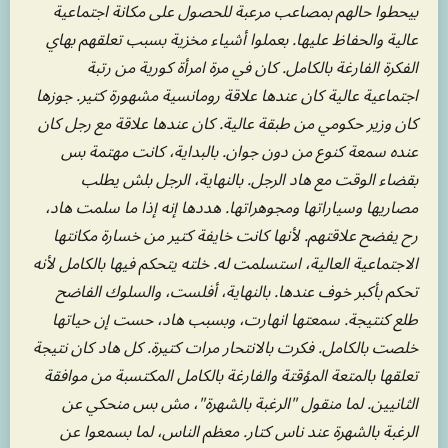
بيحطوا حالهم بمصاعب مرعبة للحصول على مكانة اجتماعية
عالية والحفاظ عليها. بعملوا أشياء مخزية بسبب تعلقهم بهاي
الفكرة الفارغة بالكامل. كان في مرة امرأة كورية من رتبة
اجتماعية عالية كان عندها علاقة رومانسية مشهورة كتير. جوزها
كان وزير حكومي من طبقة عالية. كان عندها علاقة مع رجل كان
عنده سمعة كنوع من دون جوان. بالبداية، كانت مهتمة بس
بقضاء الوقت مع هاد الرجل. بالنهاية، الرجل بلش يطلب
مصاريها وسياراتها ومجوهراتها. هددها إنه إذا ما سلمت هاد،
رح يفضح علاقتهم. لأنها كانت خايفة كتير من خسارة مكانتها
الاجتماعية العالية، استسلمت له. خلته يتحكم فيها بالكامل لأنه
تحكم بأكبر خوف عندها. بالنهاية، أفلست، والسلوك الفاضح
طلع كنتيجة. سمعتها انهارت، وبسبب هاد، حست إن حياتها
خلصت بالكامل. فكرت بالانتحار مرات كتيرة. كل هاد كان نتيجة
تعلقها بالمتعة المؤقتة والفارغة بالكامل المكتسبة من موافقة
الثانيين. لما منقول "الرغبة بالشهرة"، مش بس منحكي عن
الرغبة بالشهرة عند ناس كتار. معظم الناس، لما بسمعوا عن