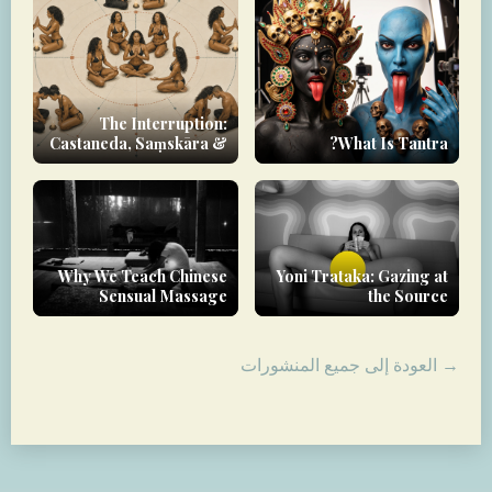
The Interruption:
Castaneda, Saṃskāra &
What Is Tantra?
the Yoginī as Rupture-
Agent
Why We Teach Chinese
Yoni Trataka: Gazing at
Sensual Massage
the Source
→ العودة إلى جميع المنشورات