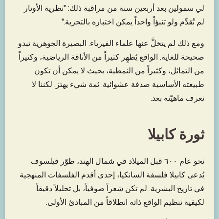
لي سمولين بعد أربعين سنة من مراقبة ذلك: "نظرية الأوتار
لم تُقدِّم ولو تنبؤاً واحداً يمكن اختباره بالتجربة."
ومع ذلك لم يتخلَّ عنها علماء الفيزياء. البصيرة الجوهرية تبدو
صحيحة للغاية. الواقع يُظهِر كثيراً من الأناقة الرياضية، وكثيراً
من التماثل، وكثيراً من النمطية، بحيث لا يمكن أن تكون
طبيعته الأساسية صدفة عشوائية. ثمة شيء يهتز. لكننا لا
نعرف ماهيّته بعد.
ثورة كابيلا
نحو عام ٦٠٠ قبل الميلاد في شمال الهند، طوّر فيلسوف
يُدعى كابيلا فلسفة السانكيا، إحدى أقدم الفلسفات المنهجية
في تاريخ البشرية. لم تكن شعراً صوفياً، بل تحليلاً دقيقاً
لكيفية تنظيم الواقع ذاته انطلاقاً من المبادئ الأولى.