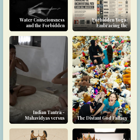
Water Consciousness
Forbidden Yoga:
and the Forbidden
Embracing the
Realm
Unconventional Path to
Non-Dual Awareness
Indian Tantra -
Mahavidyas versus
The Distant God Fallacy
Nityas