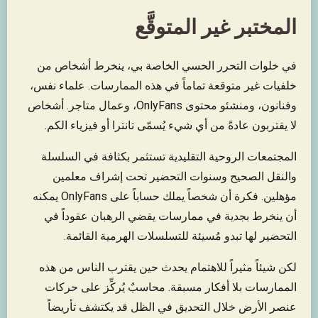
المختبر غير المتوقَّع
في خلوات التحرر الحسي الخاصة بي، ينخرط أشخاص من
خلفيات غير متوقعة تماماً في هذه الممارسات. علماء نفس،
وفنانون، ومنشئو محتوى OnlyFans، وعمال متاجر. أشخاص
لا يقتربون عادةً من أي شيء يُسمّى تانترا أو فيزياء الكم.
المجتمعات الروحية التقليدية تستثمر بكثافة في السلسلة
والنقل الصحيح وسنوات التحضير تحت إشراف معلمين
مؤهلين. فكرة أن شخصاً يملك حساباً على OnlyFans يمكنه
أن ينخرط بجدية في ممارسات يقضي الرهبان عقوداً في
التحضير لها تبدو مُسيئة للتسلسلات الهرمية القائمة.
لكن شيئاً مثيراً للاهتمام يحدث حين يقترب الناس من هذه
الممارسات بلا أفكار مسبقة. محاسبٌ يُركِّز على حركات
عنصر الأرض خلال التحديق في الظل قد يكتشف تأريضاً