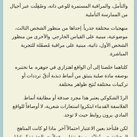
والتأمل، والمراقبة المستمرة للوعي ذاته، وصُقِلَت عبر أجيال
من الممارسة التأملية.
منهجيات مختلفة جذرياً. إحداها من منظور الشخص الثالث،
موضوعية، مبنية على القياس الخارجي. والأخرى من منظور
الشخص الأول، ذاتية، مبنية على مراقبة مُصقَلة للتجربة
المباشرة.
كلتاهما خلصتا إلى أن الواقع اهتزازي في جوهره. ما نختبره
بوصفه مادة صلبة ينبثق من أنماط ذبذبة أدقّ. ترددات أو
تركيبات مختلفة تُنتِج ظواهر مختلفة.
الردّ الشكوكي يعتبر هذا مجرد صدفة أو مطابقة أنماط.
الفلاسفة القدماء ابتكروا استعارات شعرية، لا أوصافاً للواقع
المادي. يرون روابط حيث لا توجد.
لكن فلنأخذ بعين الاعتبار احتمالاً آخر. ماذا لو كانت المناهج
المختلفة حين تُطبَّق بصدق تتقارب فعلاً نحو الحقيقة؟ ماذا لو