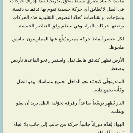
ما يبدأ كانتباه بصري بسيط يتحوّل تدريجياً. تبدأ بإدراك حركات
في الظل لا تُطابق أي حركة جسدية تقوم بها. تدفقات دقيقة،
وتموّجات، وانقباضات. تُحدِّد النصوص التقليدية هذه الحركات
بوصفها حركات البرانا وهي تنتظم وفق العناصر الخمسة.
لكل عنصر أنماط حركة مميزة يُبلِّغ عنها الممارسون بتناسق
ملحوظ:
الأرض تظهر كتدفق هابط. ثقل. واستقرار نحو القاعدة. تأريض
وضغط.
الماء يتجلّى كتجمّع نحو الداخل. تجميع متماسك. يبدو الظل
وكأنه يجمع ذاته.
النار تُظهِر توسّعاً صاعداً. رفرفة تحوّلية. الظل يريد أن يعلو
ويفلت.
الهواء يُقدِّم دوراناً جانبياً. حركة من جانب إلى جانب بلا اتجاه
ثابت. تنقّل قَلِق.