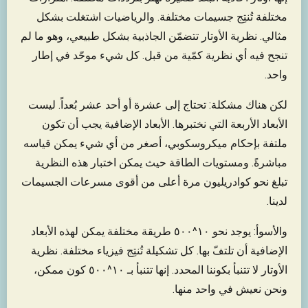
مختلفة تُنتِج جسيمات مختلفة. والرياضيات اشتغلت بشكل
مثالي. نظرية الأوتار تتضمّن الجاذبية بشكل طبيعي، وهو ما لم
تنجح فيه أي نظرية كمّية من قبل. كل شيء موحّد في إطار
واحد.
لكن هناك مشكلة: تحتاج إلى عشرة أو أحد عشر بُعداً. ليست
الأبعاد الأربعة التي نختبرها. الأبعاد الإضافية يجب أن تكون
ملتفة بإحكام ميكروسكوبي، أصغر من أي شيء يمكن قياسه
مباشرةً. ومستويات الطاقة حيث يمكن اختبار هذه النظرية
تبلغ نحو كوادريليون مرة أعلى من أقوى مسرعات الجسيمات
لدينا.
والأسوأ: يوجد نحو ١٠^٥٠٠ طريقة مختلفة يمكن لهذه الأبعاد
الإضافية أن تلتفّ بها. كل تشكيلة تُنتِج فيزياء مختلفة. نظرية
الأوتار لا تتنبأ بكوننا المحدد. إنها تتنبأ بـ ١٠^٥٠٠ كون ممكن،
ونحن نعيش في واحد منها.