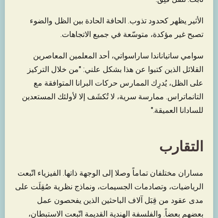
الأثير يظهر كحدود تذوب. الحافة الحادة بين الظل والضوء
تصبح غير مؤكدة، متوسّعة في جميع الاتجاهات.
سوامي ساتياناندا ساراسواتي، أحد المعلمين المعاصرين
القلائل الذين كتبوا عن هذا بشكل علني: "من خلال التركيز
على الظل، يُدرِك الممارس حركات البرانا المتوافقة مع
التانماتراس. ممارسة سرية، لا تُكشَف إلا لأولئك المستعدين
للسادانا العميقة."
التقارب
مساران مختلفان تماماً وصلا إلى الوجهة ذاتها. الفيزياء اتّبعت
الرياضيات، وتصادمات الجسيمات، ونماذج نظرية صُقِلَت على
مدى عقود من قِبَل آلاف الباحثين الذين يفحصون عمل
بعضهم بعضاً. والفلسفة الهندية القديمة اتّبعت الاستبطان،