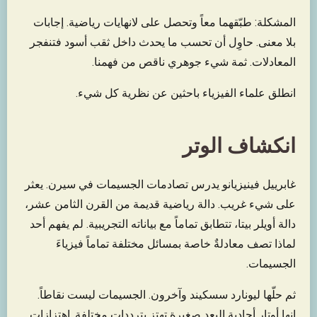
المشكلة: طبّقهما معاً وتحصل على لانهايات رياضية. إجابات
بلا معنى. حاوِل أن تحسب ما يحدث داخل ثقب أسود فتنفجر
المعادلات. ثمة شيء جوهري ناقص من فهمنا.
انطلق علماء الفيزياء باحثين عن نظرية كل شيء.
انكشاف الوتر
غابرييل فينيزيانو يدرس تصادمات الجسيمات في سيرن. يعثر
على شيء غريب. دالة رياضية قديمة من القرن الثامن عشر،
دالة أويلر بيتا، تتطابق تماماً مع بياناته التجريبية. لم يفهم أحد
لماذا تصف معادلةٌ خاصة بمسائل مختلفة تماماً فيزياءَ
الجسيمات.
ثم حلّها ليونارد سسكيند وآخرون. الجسيمات ليست نقاطاً.
إنها أوتار أحادية البعد صغيرة تهتز بترددات مختلفة. اهتزازات