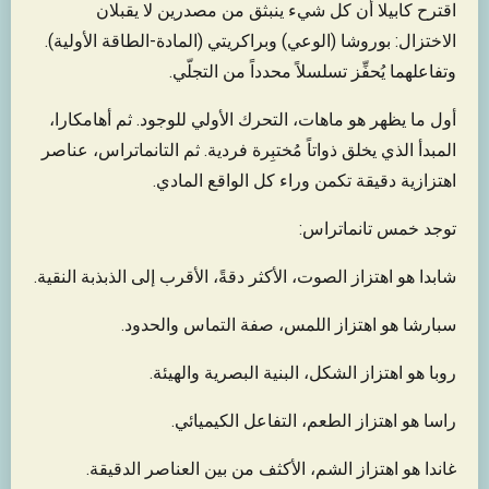
اقترح كابيلا أن كل شيء ينبثق من مصدرين لا يقبلان
الاختزال: بوروشا (الوعي) وبراكريتي (المادة-الطاقة الأولية).
وتفاعلهما يُحفِّز تسلسلاً محدداً من التجلّي.
أول ما يظهر هو ماهات، التحرك الأولي للوجود. ثم أهامكارا،
المبدأ الذي يخلق ذواتاً مُختبِرة فردية. ثم التانماتراس، عناصر
اهتزازية دقيقة تكمن وراء كل الواقع المادي.
توجد خمس تانماتراس:
شابدا هو اهتزاز الصوت، الأكثر دقةً، الأقرب إلى الذبذبة النقية.
سبارشا هو اهتزاز اللمس، صفة التماس والحدود.
روبا هو اهتزاز الشكل، البنية البصرية والهيئة.
راسا هو اهتزاز الطعم، التفاعل الكيميائي.
غاندا هو اهتزاز الشم، الأكثف من بين العناصر الدقيقة.