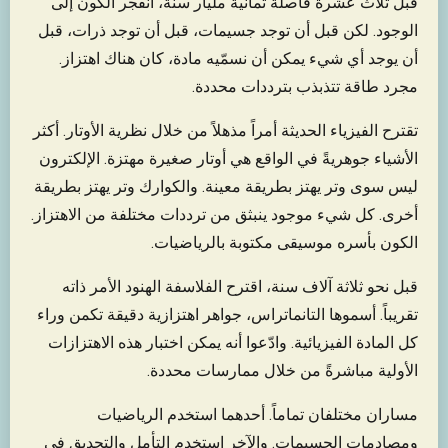
قبل ثلاث عشرة فاصلة ثمانية مليار سنة، انفجر الكون إلى
الوجود. لكن قبل أن توجد جسيمات، قبل أن توجد ذرات، قبل
أن يوجد أي شيء يمكن أن نسمّيه مادة، كان هناك اهتزاز.
مجرد طاقة تتذبذب بترددات محددة.
تقترح الفيزياء الحديثة أمراً مذهلاً من خلال نظرية الأوتار. أكثر
الأشياء جوهريةً في الواقع هي أوتار صغيرة مهتزة. الإلكترون
ليس سوى وتر يهتز بطريقة معينة. والكوارك وتر يهتز بطريقة
أخرى. كل شيء موجود ينبثق من ترددات مختلفة من الاهتزاز.
الكون بأسره موسيقى مكتوبة بالرياضيات.
قبل نحو ثلاثة آلاف سنة، اقترح الفلاسفة الهنود الأمر ذاته
تقريباً. أسموها التانماتراس، جواهر اهتزازية دقيقة تكمن وراء
كل المادة الفيزيائية. وادّعوا أنه يمكن اختبار هذه الاهتزازات
الأولية مباشرةً من خلال ممارسات محددة.
مساران مختلفان تماماً. أحدهما استخدم الرياضيات
ومصادمات الجسيمات. والآخر استخدم التأمل والتحديق في