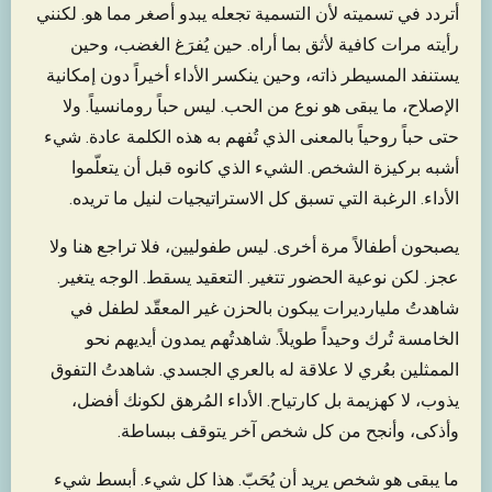
أتردد في تسميته لأن التسمية تجعله يبدو أصغر مما هو. لكنني
رأيته مرات كافية لأثق بما أراه. حين يُفرَغ الغضب، وحين
يستنفد المسيطر ذاته، وحين ينكسر الأداء أخيراً دون إمكانية
الإصلاح، ما يبقى هو نوع من الحب. ليس حباً رومانسياً. ولا
حتى حباً روحياً بالمعنى الذي تُفهم به هذه الكلمة عادة. شيء
أشبه بركيزة الشخص. الشيء الذي كانوه قبل أن يتعلّموا
الأداء. الرغبة التي تسبق كل الاستراتيجيات لنيل ما تريده.
يصبحون أطفالاً مرة أخرى. ليس طفوليين، فلا تراجع هنا ولا
عجز. لكن نوعية الحضور تتغير. التعقيد يسقط. الوجه يتغير.
شاهدتُ مليارديرات يبكون بالحزن غير المعقّد لطفل في
الخامسة تُرك وحيداً طويلاً. شاهدتُهم يمدون أيديهم نحو
الممثلين بعُري لا علاقة له بالعري الجسدي. شاهدتُ التفوق
يذوب، لا كهزيمة بل كارتياح. الأداء المُرهق لكونك أفضل،
وأذكى، وأنجح من كل شخص آخر يتوقف ببساطة.
ما يبقى هو شخص يريد أن يُحَبّ. هذا كل شيء. أبسط شيء