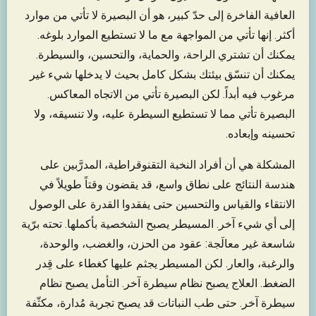
العافية الفاخرة إلى حدّ كبير، هو أن البصيرة لا تأتي من موارد
أكثر. إنها تأتي من المواجهة مع ما لا تستطيع الموارد بلوغه.
يمكنك أن تشتري الراحة، والحماية، والتحسين، والسيطرة.
يمكنك أن تنسّق بيئتك بشكل كامل بحيث لا يدخلها شيء غير
مرغوب فيه أبداً. لكن البصيرة تأتي من الاتجاه المعاكس.
البصيرة تأتي مما لا تستطيع السيطرة عليه، ولا تنسيقه، ولا
تحسينه وإبعاده.
المشكلة هي أن أفراد النخبة التقنوقراطية، المدرَّبين على
هندسة النتائج على نطاق واسع، قد يقضون وقتاً طويلاً في
الانتقاء والقياس والتحسين حتى يفقدوا القدرة على الوصول
إلى أي شيء آخر. المسيطر يصبح الشخصية بأكملها. تحته برّية
شاسعة غير معالَجة: عقود من الحزن، والغضب، والوحدة،
والرغبة، والعار. لكن المسيطر يجثم عليها كغطاء على قِدر
الضغط. العلاج يصبح نظام سيطرة آخر. التأمل يصبح نظام
سيطرة آخر. حتى طب النباتات قد يصبح تجربة مُدارة، مكثّفة