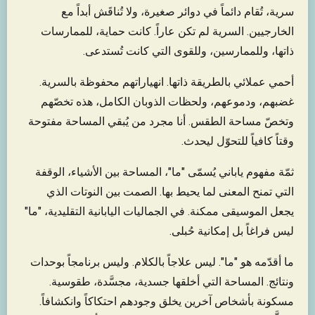
سرية، تُقام دائماً في دوائر صغيرة، ولا تُناقَش أبداً مع
الخارجيين. السرية لم تكن عاراً. كانت حماية، للممارسات
ذاتها، وللممارسين، وللقوى التي كانت تُستدعى.
أحمي عملائي بالطريقة ذاتها. انهياراتهم محفوظة بالسرية.
غضبهم، ودموعهم، ولحظات الذوبان الكامل، هذه تخصّهم
وتخصّ مساحة الطقس. أنا مجرد من يُبقي المساحة مفتوحة
وقتاً كافياً للتحوّل ليحدث.
ثمّة مفهوم ياباني يُسمّى "ما"، المساحة بين الأشياء، الوقفة
التي تمنح المعنى لما يحيط بها. الصمت بين النوتات الذي
يجعل الموسيقى ممكنة. في الجماليات اليابانية التقليدية، "ما"
ليس فراغاً بل إمكانية حُبلى.
ما أقدّمه هو "ما". ليس علاجاً بالكلام. وليس برنامجاً بوحدات
ونتائج. المساحة التي أخلقها جسدية، مجسَّدة، طقوسية.
مسكونة بأشخاص آخرين يخلق وجودهم احتكاكاً وانكشافاً.