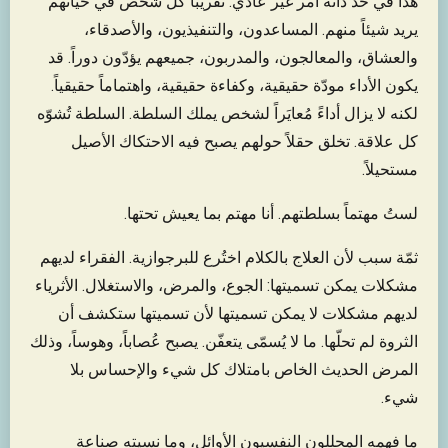
هذا في حدّ ذاته أمر غير عادي. تقريباً كل شخص في حياتهم
يريد شيئاً منهم. المساعدون، والتنفيذيون، والأصدقاء،
والعشاق، والمعالجون، والمدربون، جميعهم يؤدّون دوراً. قد
يكون الأداء مودّة حقيقية، وكفاءة حقيقية، واهتماماً حقيقياً.
لكنه لا يزال أداءً مُعايَراً لشخص يملك السلطة. السلطة تُشوّه
كل علاقة. تخلق حقلاً حولهم يصبح فيه الاحتكاك الأصيل
مستحيلاً.
لستُ مهتماً بسلطتهم. أنا مهتم بما يعيش تحتها.
ثمّة سبب لأن العلاج بالكلام اختُرع للبرجوازية. الفقراء لديهم
مشكلات يمكن تسميتها: الجوع، والمرض، والاستغلال. الأثرياء
لديهم مشكلات لا يمكن تسميتها لأن تسميتها ستكشف أن
الثروة لم تحلّها. ما لا يُسمّى يتعفّن. يصبح عُصاباً، وهوساً، وذلك
المرض الحديث الخاص بامتلاك كل شيء والإحساس بلا
شيء.
ما فهمه المحللون النفسيون الأوائل، وما نسيته صناعة