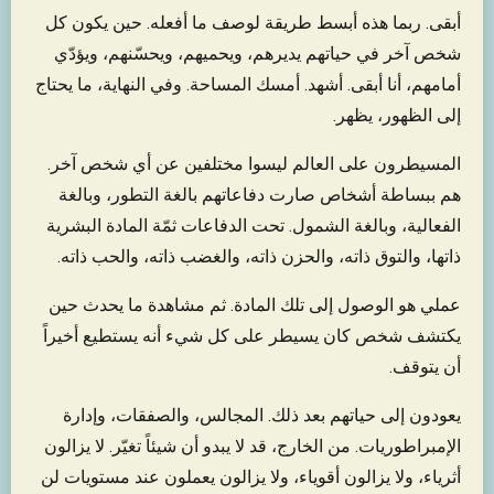
أبقى. ربما هذه أبسط طريقة لوصف ما أفعله. حين يكون كل
شخص آخر في حياتهم يديرهم، ويحميهم، ويحسّنهم، ويؤدّي
أمامهم، أنا أبقى. أشهد. أمسك المساحة. وفي النهاية، ما يحتاج
إلى الظهور، يظهر.
المسيطرون على العالم ليسوا مختلفين عن أي شخص آخر.
هم ببساطة أشخاص صارت دفاعاتهم بالغة التطور، وبالغة
الفعالية، وبالغة الشمول. تحت الدفاعات ثمّة المادة البشرية
ذاتها، والتوق ذاته، والحزن ذاته، والغضب ذاته، والحب ذاته.
عملي هو الوصول إلى تلك المادة. ثم مشاهدة ما يحدث حين
يكتشف شخص كان يسيطر على كل شيء أنه يستطيع أخيراً
أن يتوقف.
يعودون إلى حياتهم بعد ذلك. المجالس، والصفقات، وإدارة
الإمبراطوريات. من الخارج، قد لا يبدو أن شيئاً تغيّر. لا يزالون
أثرياء، ولا يزالون أقوياء، ولا يزالون يعملون عند مستويات لن