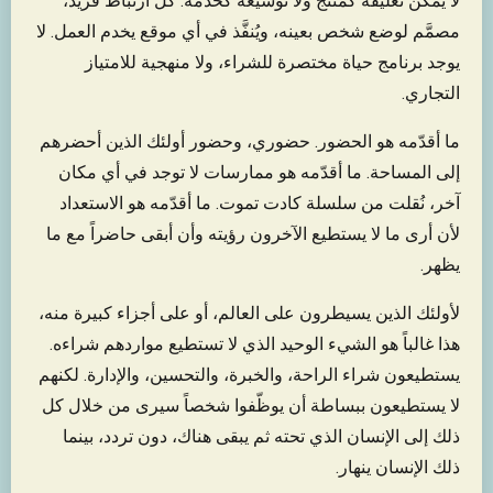
لا يمكن تغليفه كمنتج ولا توسيعه كخدمة. كل ارتباط فريد،
مصمَّم لوضع شخص بعينه، ويُنفَّذ في أي موقع يخدم العمل. لا
يوجد برنامج حياة مختصرة للشراء، ولا منهجية للامتياز
التجاري.
ما أقدّمه هو الحضور. حضوري، وحضور أولئك الذين أحضرهم
إلى المساحة. ما أقدّمه هو ممارسات لا توجد في أي مكان
آخر، نُقلت من سلسلة كادت تموت. ما أقدّمه هو الاستعداد
لأن أرى ما لا يستطيع الآخرون رؤيته وأن أبقى حاضراً مع ما
يظهر.
لأولئك الذين يسيطرون على العالم، أو على أجزاء كبيرة منه،
هذا غالباً هو الشيء الوحيد الذي لا تستطيع مواردهم شراءه.
يستطيعون شراء الراحة، والخبرة، والتحسين، والإدارة. لكنهم
لا يستطيعون ببساطة أن يوظّفوا شخصاً سيرى من خلال كل
ذلك إلى الإنسان الذي تحته ثم يبقى هناك، دون تردد، بينما
ذلك الإنسان ينهار.