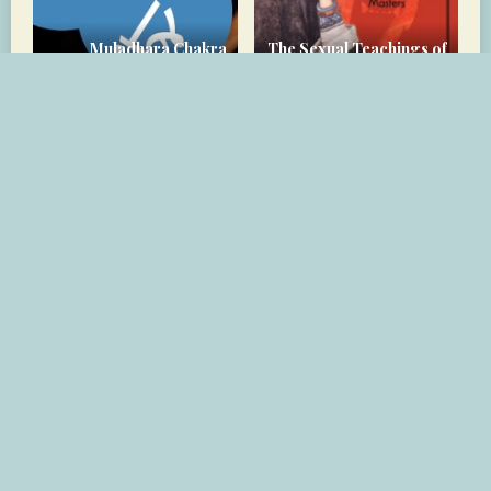
Muladhara Chakra
The Sexual Teachings of
Petals
the White Tigress
→ العودة إلى جميع المنشورات
ONBOARDING
سياسة الخصوصية
•
الشروط والأحكام
•
YouTube
مشروع الفن الروحي