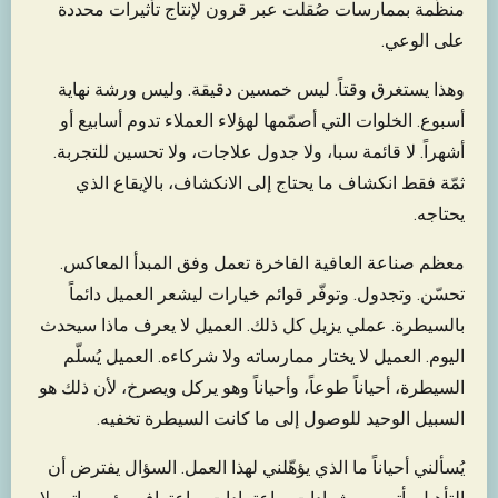
منظَّمة بممارسات صُقلت عبر قرون لإنتاج تأثيرات محددة
على الوعي.
وهذا يستغرق وقتاً. ليس خمسين دقيقة. وليس ورشة نهاية
أسبوع. الخلوات التي أصمّمها لهؤلاء العملاء تدوم أسابيع أو
أشهراً. لا قائمة سبا، ولا جدول علاجات، ولا تحسين للتجربة.
ثمّة فقط انكشاف ما يحتاج إلى الانكشاف، بالإيقاع الذي
يحتاجه.
معظم صناعة العافية الفاخرة تعمل وفق المبدأ المعاكس.
تحسّن. وتجدول. وتوفّر قوائم خيارات ليشعر العميل دائماً
بالسيطرة. عملي يزيل كل ذلك. العميل لا يعرف ماذا سيحدث
اليوم. العميل لا يختار ممارساته ولا شركاءه. العميل يُسلّم
السيطرة، أحياناً طوعاً، وأحياناً وهو يركل ويصرخ، لأن ذلك هو
السبيل الوحيد للوصول إلى ما كانت السيطرة تخفيه.
يُسألني أحياناً ما الذي يؤهّلني لهذا العمل. السؤال يفترض أن