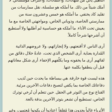
التأهيل يأتي من شهادات، واعتمادات، واعتراف مؤسساتي. لا
أملك شيئاً من ذلك. ما أملكه هو سلسلة، نقل ممارسات من
تقليد كاد يختفي. ما أملكه هو خمس وعشرون سنة من
ممارستي الخاصة، وذوباني الخاص، ومواجهتي الخاصة مع ما
يعيش تحت الأداء. ما أملكه هو حساسية لم أطلبها ولا أستطيع
أن أشرحها شرحاً كاملاً.
أرى الناس. لا أقنعتهم، ولا إنجازاتهم، ولا عروضهم الذاتية
المُدارة بعناية. أرى الشخص الذي تحت، عادةً خلال دقائق من
لقائهم. أرى ما يخفونه وما يكلّفهم الإخفاء. أرى شكل معاناتهم
قبل أن ينطقوا بكلمة عنها.
هذه ليست قوة خارقة. هي ببساطة ما يحدث حين تُذيب
دفاعاتك الخاصة بما يكفي لتصبح دفاعات الآخرين مرئية.
القناع نوع من التوتر في الحقل. حين تتعلم أن تُرخي توترك
الخاص، تستطيع أن تشعر بتوتر الآخرين بدقة بالغة.
الأثرياء غالباً يجدون هذا مُقلقاً. اعتادوا أن يكونوا مُعتمين، وغير