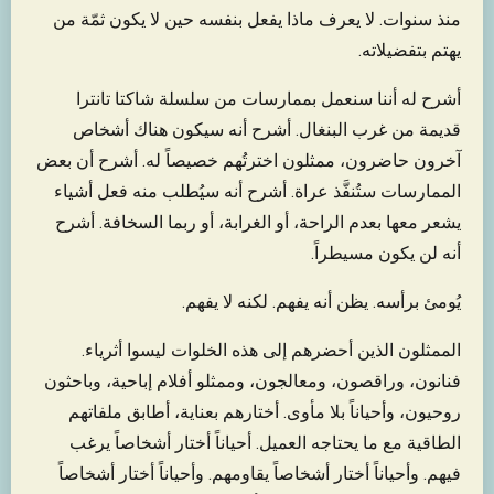
منذ سنوات. لا يعرف ماذا يفعل بنفسه حين لا يكون ثمّة من
يهتم بتفضيلاته.
أشرح له أننا سنعمل بممارسات من سلسلة شاكتا تانترا
قديمة من غرب البنغال. أشرح أنه سيكون هناك أشخاص
آخرون حاضرون، ممثلون اخترتُهم خصيصاً له. أشرح أن بعض
الممارسات ستُنفَّذ عراة. أشرح أنه سيُطلب منه فعل أشياء
يشعر معها بعدم الراحة، أو الغرابة، أو ربما السخافة. أشرح
أنه لن يكون مسيطراً.
يُومئ برأسه. يظن أنه يفهم. لكنه لا يفهم.
الممثلون الذين أحضرهم إلى هذه الخلوات ليسوا أثرياء.
فنانون، وراقصون، ومعالجون، وممثلو أفلام إباحية، وباحثون
روحيون، وأحياناً بلا مأوى. أختارهم بعناية، أطابق ملفاتهم
الطاقية مع ما يحتاجه العميل. أحياناً أختار أشخاصاً يرغب
فيهم. وأحياناً أختار أشخاصاً يقاومهم. وأحياناً أختار أشخاصاً