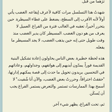
ترَهما من قبل.
شهدتُ هذا التسلسل مرات كافية لأعرف إيقاعه. الغضب يأتي
أولاً لأنه الأقرب إلى السطح، يضغط على غطاء السيطرة. حين
يتحرر أخيراً، تعقبه في الغالب فترة من الفراغ. العميل لا
يعرف من هو دون الغضب. المسيطر كان يدير الغضب منذ
وقت طويل حتى إنه حين يذهب الغضب، لا يجد المسيطر ما
يفعله.
هذه لحظة خطيرة. بعض الناس يحاولون إعادة تشكيل البنية
القديمة فوراً. يمدّون أيديهم إلى هواتفهم، وجداولهم، وعاداتهم
في التحسين. يريدون تحويل ما حدث إلى قصة يمكنهم إدارتها،
"حققتُ اختراقاً، وحررتُ بعض الغضب، والآن أنا شُفيت." لا
أسمح بهذا. الممارسات تستمر. والتعرض يستمر. الفراغ يجب
أن يُسكَن.
ثم، تحت الفراغ، يظهر شيء آخر.