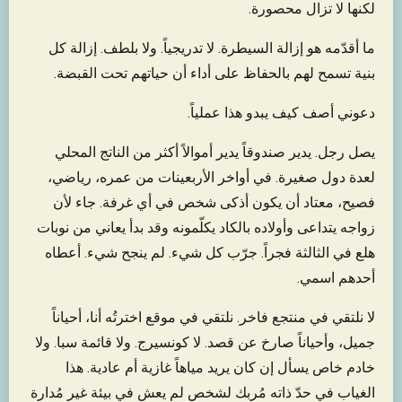
لكنها لا تزال محصورة.
ما أقدّمه هو إزالة السيطرة. لا تدريجياً. ولا بلطف. إزالة كل
بنية تسمح لهم بالحفاظ على أداء أن حياتهم تحت القبضة.
دعوني أصف كيف يبدو هذا عملياً.
يصل رجل. يدير صندوقاً يدير أموالاً أكثر من الناتج المحلي
لعدة دول صغيرة. في أواخر الأربعينات من عمره، رياضي،
فصيح، معتاد أن يكون أذكى شخص في أي غرفة. جاء لأن
زواجه يتداعى وأولاده بالكاد يكلّمونه وقد بدأ يعاني من نوبات
هلع في الثالثة فجراً. جرّب كل شيء. لم ينجح شيء. أعطاه
أحدهم اسمي.
لا نلتقي في منتجع فاخر. نلتقي في موقع اخترتُه أنا، أحياناً
جميل، وأحياناً صارخ عن قصد. لا كونسيرج. ولا قائمة سبا. ولا
خادم خاص يسأل إن كان يريد مياهاً غازية أم عادية. هذا
الغياب في حدّ ذاته مُربك لشخص لم يعش في بيئة غير مُدارة