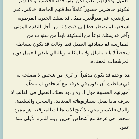
العميل. يُدفع لهم، نعم، لكن ليس لأداء الخضوع. يُدفع لهم
ليكونوا حاضرين حضوراً كاملاً بطاقتهم الخاصة، خامّين، غير
مروَّضين، غير متوقَّعين. ممثل قد يمتلك الحيوية الفوضوية
لشخص لم يضطر قط إلى كبت ذاته من أجل التقدم المهني.
وآخر قد يمتلك نوعاً من السكينة نابعاً من سنوات من
الممارسة لم يصادفها العميل قط. وثالث قد يكون ببساطة
شخصاً لا يأبه بالمال ولا بالمكانة، وبالتالي يلتقي العميل دون
المرشّحات المعتادة.
هذا وحده قد يكون مدمّراً. أن تُرى من شخص لا مصلحة له
في سلطتك. أن تكون في غرفة مع أشخاص لم تتنظّم
أجهزتهم العصبية حول إدارة ردود فعلك. العميل في الغالب لا
يعرف ماذا يفعل. سيناريوهاته المعتادة، والسحر، والسلطة،
والدفء الاستراتيجي، لا تُنتج الاستجابات المتوقعة. هو مجرد
شخص في غرفة مع أشخاص آخرين. ربما للمرة الأولى منذ
عقود.