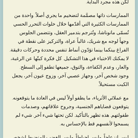
لكن هذه مجرد البداية.
الممارسات ذاتها مصمَّمة لتضخيم ما يجري أصلاً. واحدة من
الممارسات الكثيرة التي أقدّمها خلال خلوات التحرر الحسي
تُسمّى مانوناشا، وتُترجم بتدمير العقل، وتتضمن الجلوس
وجهاً لوجه مع شريك، غالباً عراة، والتركيز على نقطة في
الفراغ بينكما بينما تؤدّون أنماط تنفس محددة وحركات دقيقة.
لا يمكنك الاختباء في هذا التشكيل. كل فكرة كبتّها عن الرغبة،
والعار، وعدم الكفاءة، والتوق، جميعها تطفو إلى السطح.
وجود شخص آخر، وجهاز عصبي آخر، وزوج عيون آخر، يجعل
الكبت مستحيلاً.
مع عملائي الأثرياء، ما يطفو أولاً ليس في العادة ما يتوقعونه.
يتوقعون قضاياهم الجنسية، وجروح علاقاتهم، وصدمات
طفولتهم. هذه تظهر بالتأكيد. لكن تحتها شيء آخر. شيء لم
يسمحوا لأنفسهم قط بالإحساس به.
ليس انزعاجاً. وليس إحباطاً. وليس الغضب المنضبط لشخص