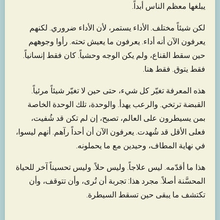
يبلغها معظم الناس أبداً.
لكن شيئاً مختلف. الأداء يستمر، لأن الأداء ضروري. لكنهم
يعرفون الآن أنه أداء. يعرفون ما يعيش تحته. رأوا وجوههم
حين سقط القناع، ولم يكن الوجه وحشياً. كان فقط إنسانياً.
فقط يتوق. فقط هنا.
هذه المعرفة تغيّر كل شيء، حتى حين لا تغيّر شيئاً مرئياً.
القبضة ترتخي. والرعب يهدأ. والوحدة، تلك الوحدة الخاصة
بمن يسيطرون على العالم، تصبح، إن لم تكن قد شُفيت،
فعلى الأقل قد شُهدت. يعرفون الآن أن أحداً رآهم. أنهم ليسوا،
في نهاية المطاف، وحيدين مع ما يحملونه.
هذا ما أقدّمه. ليس علاجاً. وليس حلاً. وليس تحسيناً آخر للحياة
المحسَّنة أصلاً. مجرد هذا: تجربة أن تُرى، وأن تتوقف، وأن
تكتشف ما يبقى حين تسقط السيطرة.