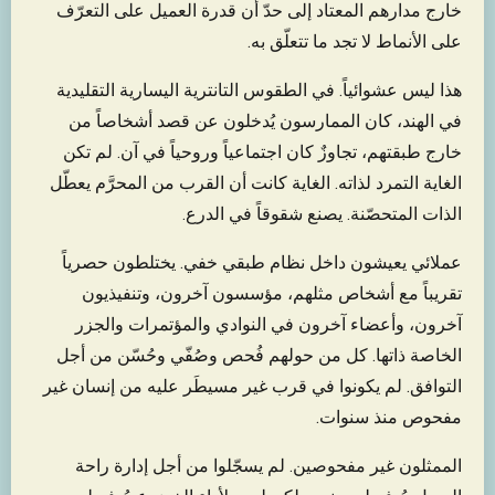
خارج مدارهم المعتاد إلى حدّ أن قدرة العميل على التعرّف
على الأنماط لا تجد ما تتعلّق به.
هذا ليس عشوائياً. في الطقوس التانترية اليسارية التقليدية
في الهند، كان الممارسون يُدخلون عن قصد أشخاصاً من
خارج طبقتهم، تجاوزٌ كان اجتماعياً وروحياً في آن. لم تكن
الغاية التمرد لذاته. الغاية كانت أن القرب من المحرَّم يعطّل
الذات المتحصّنة. يصنع شقوقاً في الدرع.
عملائي يعيشون داخل نظام طبقي خفي. يختلطون حصرياً
تقريباً مع أشخاص مثلهم، مؤسسون آخرون، وتنفيذيون
آخرون، وأعضاء آخرون في النوادي والمؤتمرات والجزر
الخاصة ذاتها. كل من حولهم فُحص وصُفّي وحُسّن من أجل
التوافق. لم يكونوا في قرب غير مسيطَر عليه من إنسان غير
مفحوص منذ سنوات.
الممثلون غير مفحوصين. لم يسجّلوا من أجل إدارة راحة