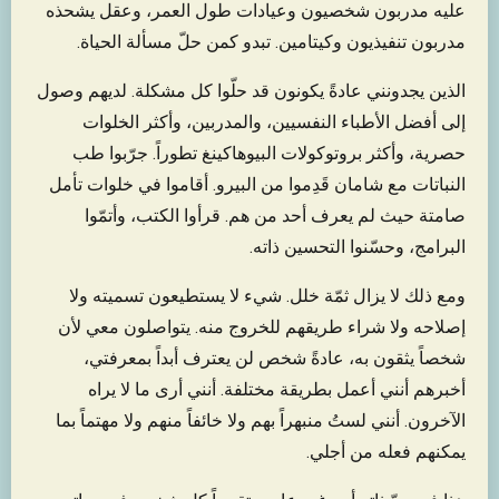
عليه مدربون شخصيون وعيادات طول العمر، وعقل يشحذه
مدربون تنفيذيون وكيتامين. تبدو كمن حلّ مسألة الحياة.
الذين يجدونني عادةً يكونون قد حلّوا كل مشكلة. لديهم وصول
إلى أفضل الأطباء النفسيين، والمدربين، وأكثر الخلوات
حصرية، وأكثر بروتوكولات البيوهاكينغ تطوراً. جرّبوا طب
النباتات مع شامان قَدِموا من البيرو. أقاموا في خلوات تأمل
صامتة حيث لم يعرف أحد من هم. قرأوا الكتب، وأتمّوا
البرامج، وحسّنوا التحسين ذاته.
ومع ذلك لا يزال ثمّة خلل. شيء لا يستطيعون تسميته ولا
إصلاحه ولا شراء طريقهم للخروج منه. يتواصلون معي لأن
شخصاً يثقون به، عادةً شخص لن يعترف أبداً بمعرفتي،
أخبرهم أنني أعمل بطريقة مختلفة. أنني أرى ما لا يراه
الآخرون. أنني لستُ منبهراً بهم ولا خائفاً منهم ولا مهتماً بما
يمكنهم فعله من أجلي.