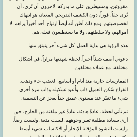
مقروئين، ومسيطرين على ما يدركه الآخرون. أن تُرى، أن
تُرى حقاً، فوراً، دون الكشف التدريجي المعتاد، هو انتهاك
لخصوصيتهم. ومع ذلك أظن أنه أيضاً ارتياح. أحد أخيراً يراهم. لا
أموالهم، ولا سلطتهم، ولا ما يستطيعون فعله. هم.
هذه الرؤية هي بداية العمل. كل شيء آخر ينبثق منها.
دعوني أصف شيئاً أخيراً. لحظة شهدتها مراراً، في أشكال
مختلفة، مع عملاء مختلفين.
الممارسات جارية منذ أيام أو أسابيع. الغضب جاء وذهب.
الفراغ سُكن. العميل ذاب وأُعيد تشكيله وذاب مرة أخرى.
شيء ما تغيّر عند مستوى عميق جداً يعجز عن التسمية.
ثم تأتي لحظة، عادةً هادئة، عادةً غير ملفتة من الخارج، حين
أرى سعادة مطلقة تعبر وجوههم. ليست متعة. وليست رضاً.
وليست النشوة المؤقتة للإنجاز أو الاكتساب. شيء أبسط