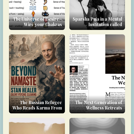
The Universe of Desire -
Sparsha Puja in a Mental
Wire your Chakras
Institution called
downwards!
modern society
The Russian Refugee
The Next Generation of
Who Reads Karma From
Wellness Retreats
a Photograph