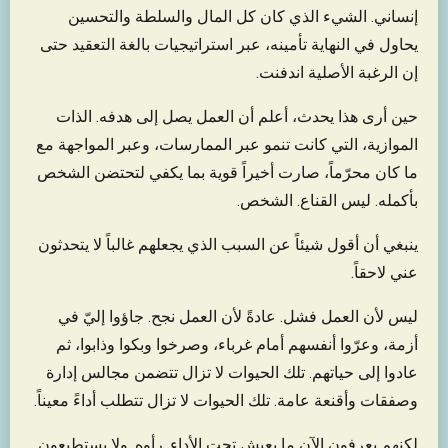
إنساني. الشيء الذي كان كل المال والسلطة والتحسين
يحاول في النهاية تأمينه، عبر استراتيجيات بالغة التعقيد حتى
إن الرغبة الأصلية اندفنت.
حين أرى هذا يحدث، أعلم أن العمل يصل إلى هدفه. الذات
الموازية، التي كانت تنمو عبر الممارسات، وعبر المواجهة مع
ما كان محرّماً، صارت أخيراً قوية بما يكفي لتحتضن الشخص
بأكمله. ليس القناع. الشخص.
ينبغي أن أقول شيئاً عن السبب الذي يجعلهم غالباً لا يتحدثون
عني لاحقاً.
ليس لأن العمل فشل. عادةً لأن العمل نجح. جاؤوا إليّ في
أزمة، وعرّوا أنفسهم أمام غرباء، وصرخوا وبكوا وذابوا، ثم
عادوا إلى حياتهم. تلك الحيوات لا تزال تتضمن مجالس إدارة
وصفقات وأقنعة عامة. تلك الحيوات لا تزال تتطلب أداءً معيناً.
لكنهم يعرفون الآن ما يعيش تحت الأداء. رأوه. ولا يستطيعون