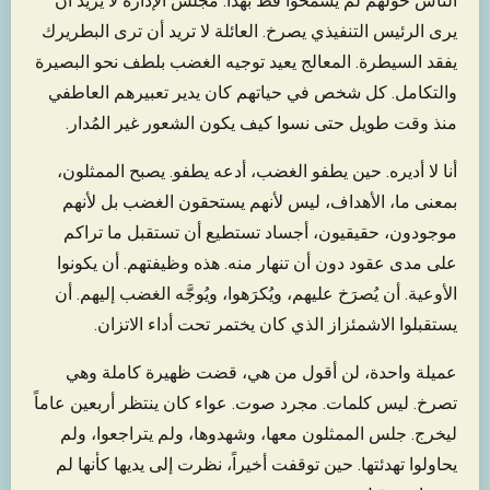
الناس حولهم لم يسمحوا قط بهذا. مجلس الإدارة لا يريد أن
يرى الرئيس التنفيذي يصرخ. العائلة لا تريد أن ترى البطريرك
يفقد السيطرة. المعالج يعيد توجيه الغضب بلطف نحو البصيرة
والتكامل. كل شخص في حياتهم كان يدير تعبيرهم العاطفي
منذ وقت طويل حتى نسوا كيف يكون الشعور غير المُدار.
أنا لا أديره. حين يطفو الغضب، أدعه يطفو. يصبح الممثلون،
بمعنى ما، الأهداف، ليس لأنهم يستحقون الغضب بل لأنهم
موجودون، حقيقيون، أجساد تستطيع أن تستقبل ما تراكم
على مدى عقود دون أن تنهار منه. هذه وظيفتهم. أن يكونوا
الأوعية. أن يُصرَخ عليهم، ويُكرَهوا، ويُوجَّه الغضب إليهم. أن
يستقبلوا الاشمئزاز الذي كان يختمر تحت أداء الاتزان.
عميلة واحدة، لن أقول من هي، قضت ظهيرة كاملة وهي
تصرخ. ليس كلمات. مجرد صوت. عواء كان ينتظر أربعين عاماً
ليخرج. جلس الممثلون معها، وشهدوها، ولم يتراجعوا، ولم
يحاولوا تهدئتها. حين توقفت أخيراً، نظرت إلى يديها كأنها لم