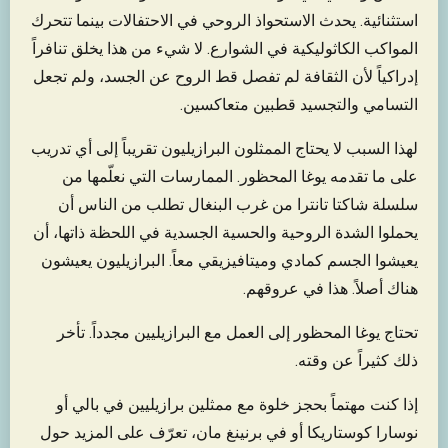
استثنائية. يحدث الاستحواذ الروحي في الاحتفالات بينما تتحرك
المواكب الكاثوليكية في الشوارع. لا شيء من هذا يخلق تنافراً
إدراكياً لأن الثقافة لم تفصل قط الروح عن الجسد، ولم تجعل
التسامي والتجسيد قطبين متعاكسين.
لهذا السبب لا يحتاج الممثلون البرازيليون تقريباً إلى أي تدريب
على ما تقدمه يوغا المحظور. الممارسات التي نعلّمها من
سلسلة شاكتا تانترا من غرب البنغال تطلب من الناس أن
يحملوا الشدة الروحية والحسية الجسدية في اللحظة ذاتها، أن
يعيشوا الجسم كمادي وميتافيزيقي معاً. البرازيليون يعيشون
هناك أصلاً. هذا في عروقهم.
تحتاج يوغا المحظور إلى العمل مع البرازيليين مجدداً. تأخر
ذلك كثيراً عن وقته.
إذا كنت مهتماً بحجز خلوة مع ممثلين برازيليين في بالي أو
نوسارا كوستاريكا أو في برنينغ مان، تعرّف على المزيد حول