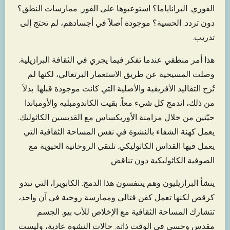
الفوري. البراناياما؟ استوعبوها على الفور. ممارسات النطق؟
دون تردد. الحسية؟ موجودة أصلاً في أجسادهم، لم تحتج إلى
تدريب.
هذا أمر منطقي عندما تفكر فيما يجري في الثقافة البرازيلية.
وصلت المسيحية عن طريق الاستعمار البرتغالي، لكنها لم
تُزح التقاليد الأفريقية والأصلية التي كانت موجودة قبلها. بدلاً
من ذلك، اندمج كل شيء معاً. بقيت الكاندومبليه والأومباندا
حيّتين من خلال مزامنة الأوريكساس مع القديسين الكاثوليك.
يعمل كهنة الشفاء بالنشوة في نفس المساحة الثقافية التي
يعمل فيها القداس الكاثوليكي. تلتقي الروحانية الحيوية مع
الصوفية الكاثوليكية دون تناقض.
ينشأ البرازيليون وهم يتنفسون هذا الدمج. الكابويرا، التي تبدو
كرقص لكنها تعمل كفن قتالي وممارسة روحية في آن واحد،
تتشارك المساحة الثقافية مع الإخلاص للأب بيو. الجسم
مقدس وحسي في الوقت ذاته. حالات النشوة عادية، وليست