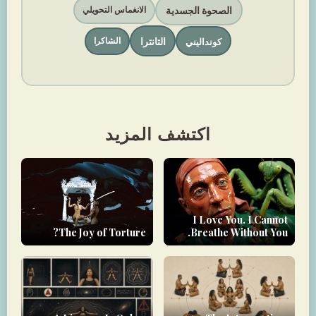
الصحوة الجسدية
الانغماس التحويلي
التانترا
كونداليني
الشاكرا
اكتشف المزيد
I Love You. I Cannot
The Joy of Torture?
Breathe Without You.