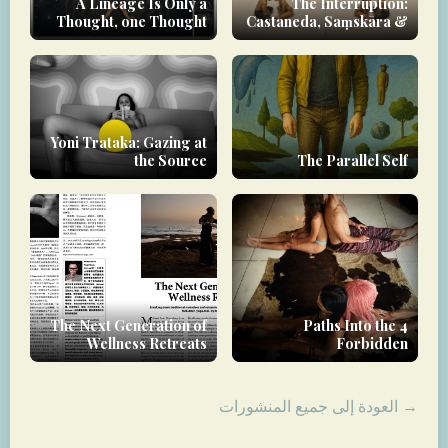
A Lineage Is Only a
The Interruption:
Thought, one Thought
Castaneda, Saṃskāra &
the Yoginī as Rupture-
Agent
Yoni Trataka: Gazing at
the Source
The Parallel Self
The Next Generation of
4 Paths Into the
Wellness Retreats
Forbidden
→ العودة إلى جميع المنشورات