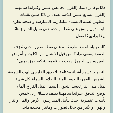
هاثا يوغا براديبيكا (القرن الخامس عشر) وغيراندا سامهيتا
(القرن السابع عشر) كلاهما يصف تراتاكا ضمن تقنيات
التطهير الستة المسماة شاتكارما. الممارسة واضحة: نظرة
ثابتة بدون رمش على نقطة واحدة حتى تسيل الدموع. هاثا
يوغا براديبيكا تقول:
"النظر بانتباه مع نظرة ثابتة على نقطة صغيرة حتى تُذرَف
الدموع يُسمى تراتاكا من قبل الآتشاريا. تراتاكا يدمر أمراض
العين ويزيل الخمول. يجب حفظه بعناية كصندوق ذهبي."
النصوص تسرد أشياء مختلفة للتحديق الخارجي: لهب الشمعة،
الشمس، القمر، النجوم، الماء، الظلام، السماء. كل شيء
يمثل مبدأ. النار تجسد التحول. السماء تمثل الفراغ. الماء
يوضح التدفق. غيراندا سامهيتا يصف بانشاधارانا، خمس
تأملات عنصرية، حيث يتأمل الممارسون الأرض والماء والنار
والهواء والأثير من خلال تصورات ومانترا محددة داخل