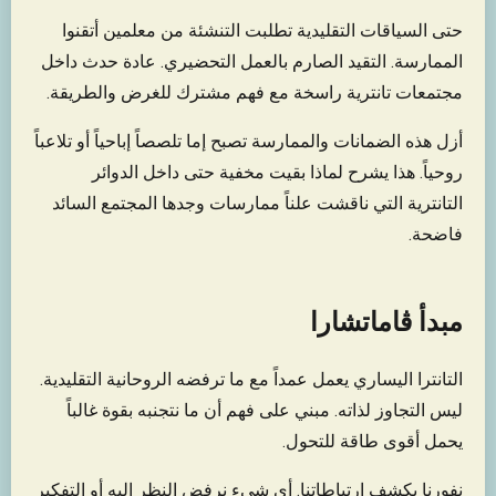
حتى السياقات التقليدية تطلبت التنشئة من معلمين أتقنوا
الممارسة. التقيد الصارم بالعمل التحضيري. عادة حدث داخل
مجتمعات تانترية راسخة مع فهم مشترك للغرض والطريقة.
أزل هذه الضمانات والممارسة تصبح إما تلصصاً إباحياً أو تلاعباً
روحياً. هذا يشرح لماذا بقيت مخفية حتى داخل الدوائر
التانترية التي ناقشت علناً ممارسات وجدها المجتمع السائد
فاضحة.
مبدأ ڤاماتشارا
التانترا اليساري يعمل عمداً مع ما ترفضه الروحانية التقليدية.
ليس التجاوز لذاته. مبني على فهم أن ما نتجنبه بقوة غالباً
يحمل أقوى طاقة للتحول.
نفورنا يكشف ارتباطاتنا. أي شيء نرفض النظر إليه أو التفكير