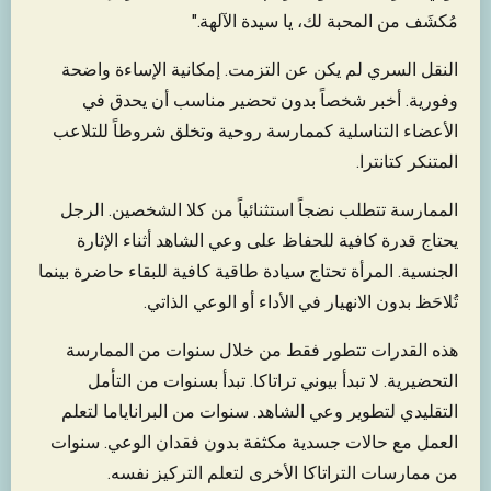
مُكشَف من المحبة لك، يا سيدة الآلهة."
النقل السري لم يكن عن التزمت. إمكانية الإساءة واضحة
وفورية. أخبر شخصاً بدون تحضير مناسب أن يحدق في
الأعضاء التناسلية كممارسة روحية وتخلق شروطاً للتلاعب
المتنكر كتانترا.
الممارسة تتطلب نضجاً استثنائياً من كلا الشخصين. الرجل
يحتاج قدرة كافية للحفاظ على وعي الشاهد أثناء الإثارة
الجنسية. المرأة تحتاج سيادة طاقية كافية للبقاء حاضرة بينما
تُلاحَظ بدون الانهيار في الأداء أو الوعي الذاتي.
هذه القدرات تتطور فقط من خلال سنوات من الممارسة
التحضيرية. لا تبدأ بيوني تراتاكا. تبدأ بسنوات من التأمل
التقليدي لتطوير وعي الشاهد. سنوات من البراناياما لتعلم
العمل مع حالات جسدية مكثفة بدون فقدان الوعي. سنوات
من ممارسات التراتاكا الأخرى لتعلم التركيز نفسه.