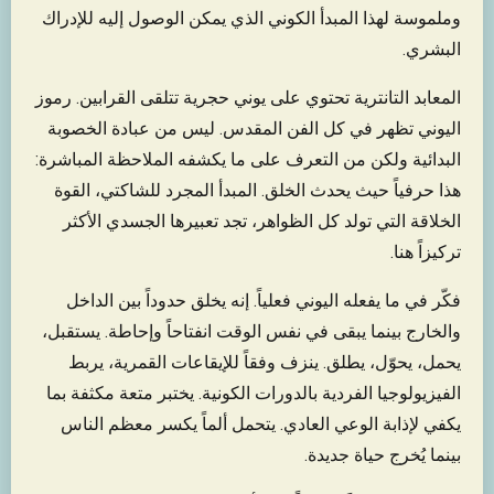
وملموسة لهذا المبدأ الكوني الذي يمكن الوصول إليه للإدراك
البشري.
المعابد التانترية تحتوي على يوني حجرية تتلقى القرابين. رموز
اليوني تظهر في كل الفن المقدس. ليس من عبادة الخصوبة
البدائية ولكن من التعرف على ما يكشفه الملاحظة المباشرة:
هذا حرفياً حيث يحدث الخلق. المبدأ المجرد للشاكتي، القوة
الخلاقة التي تولد كل الظواهر، تجد تعبيرها الجسدي الأكثر
تركيزاً هنا.
فكّر في ما يفعله اليوني فعلياً. إنه يخلق حدوداً بين الداخل
والخارج بينما يبقى في نفس الوقت انفتاحاً وإحاطة. يستقبل،
يحمل، يحوّل، يطلق. ينزف وفقاً للإيقاعات القمرية، يربط
الفيزيولوجيا الفردية بالدورات الكونية. يختبر متعة مكثفة بما
يكفي لإذابة الوعي العادي. يتحمل ألماً يكسر معظم الناس
بينما يُخرج حياة جديدة.