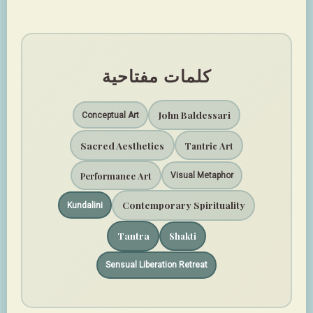
كلمات مفتاحية
John Baldessari
Conceptual Art
Sacred Aesthetics
Tantric Art
Performance Art
Visual Metaphor
Contemporary Spirituality
Kundalini
Tantra
Shakti
Sensual Liberation Retreat