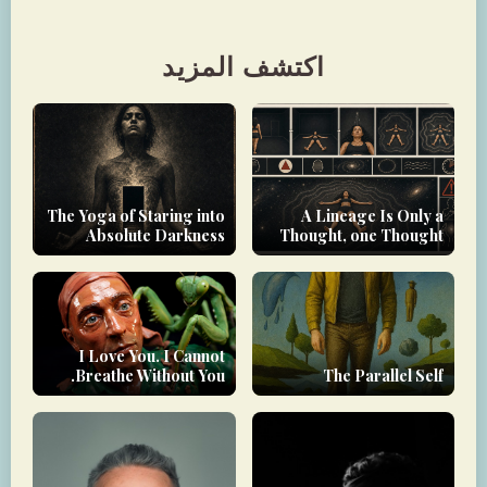
اكتشف المزيد
The Yoga of Staring into
A Lineage Is Only a
Absolute Darkness
Thought, one Thought
I Love You. I Cannot
Breathe Without You.
The Parallel Self