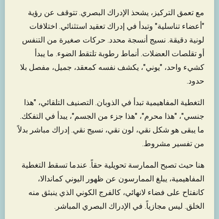
مع تعمق التركيز، يشحذ الإدراك البصري. تتوقف عن رؤية
"أعضاء تناسلية" وتبدأ في إدراك تعقيد استثنائي. اختلافات
لونية دقيقة. نسيج أنسجة محدد. حركات صغيرة من التنفس
أو تقلصات العضلات. أنماط رطوبة تلتقط الضوء. ما يبدأ
كشيء واحد، "يوني"، يكشف نفسه كمعقد، جميل، مفصل بلا
حدود.
التغطية المفاهيمية تبدأ في الذوبان. التصنيف التلقائي، "هذا
جنسي"، "هذا محرم"، "هذا جزء من الجسم"، يبدأ في التفكك.
ما يبقى هو شكل نقي، لون نقي، نسيج نقي. إدراك مباشر بدلاً
من تفسير مشروط.
هنا حيث تصبح الممارسة تحويلية حقاً. عندما تسقط التغطية
المفاهيمية، يبلغ الممارسون عن ظهور اليوني كماندالا،
كانفتاح على فضاء لانهائي، كالفرج الكوني الذي ينبثق منه
الخلق. ليس مجازياً. في الإدراك البصري المباشر.