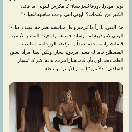
يوني مودرا. دورغا تُسرّ بساधاكا مكرس لليوني. ما فائدة
الكثير من الكلمات؟ اليوني التي نزفت مناسبة للعبادة."
هذا النص، نادراً ما يُترجم وأقل مناقشة بصراحة، يصف عبادة
اليوني كمركزية لممارسات ڤاماتشارا معينة. المسار الأيسر،
ڤاماتشارا، يستخدم عمداً ما ترفضه الروحانية التقليدية.
المصطلح ڤاما له معنى مزدوج: يسار، ولكن أيضاً امرأة. بعض
العلماء يجادلون بأن ڤاماتشارا تترجم بدقة أكبر كـ "مسار
الشاكتي" بدلاً من "المسار الأيسر" ببساطة.