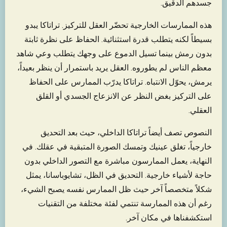
جسدهم الدقيق.
هذه الممارسات الخارجية تحضّر العقل للتركيز. تراتاكا يبدو
بسيطاً لكنه يتطلب قدرة استثنائية. الحفاظ على نظرة ثابتة
بدون رمش بينما تسيل الدموع على وجهك يتطلب وعي شاهد
معظم الناس لم يطوروه. العقل يريد باستمرار أن ينظر بعيداً،
يرمش، يحوّل الانتباه. تراتاكا يدرّب الممارس على الحفاظ
على التركيز بغض النظر عن الانزعاج الجسدي أو القلق
العقلي.
النصوص تصف أيضاً تراتاكا الداخلي، حيث بعد التحديق
خارجياً، تغلق عينيك وتمسك الصورة المتبقية في عقلك. في
النهاية، يعمل الممارسون مباشرة مع التصور الداخلي بدون
حاجة لأشياء خارجية. التحديق في الظل، تشايوباسانا، يمثل
شكلاً متخصصاً آخر حيث ظل الممارس نفسه يصبح الشيء،
رغم أن هذه الممارسة تنتمي لفئة مختلفة من التقنيات
استكشفناها في مكان آخر.