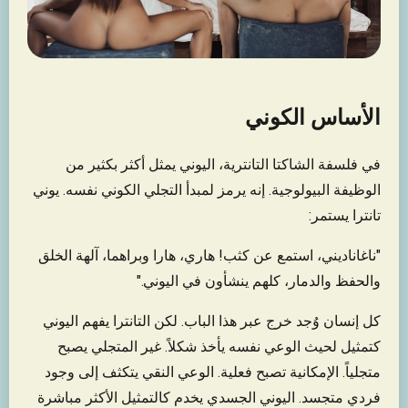
الأساس الكوني
في فلسفة الشاكتا التانترية، اليوني يمثل أكثر بكثير من
الوظيفة البيولوجية. إنه يرمز لمبدأ التجلي الكوني نفسه. يوني
تانترا يستمر:
"ناغاناديني، استمع عن كثب! هاري، هارا وبراهما، آلهة الخلق
والحفظ والدمار، كلهم ينشأون في اليوني."
كل إنسان وُجد خرج عبر هذا الباب. لكن التانترا يفهم اليوني
كتمثيل لحيث الوعي نفسه يأخذ شكلاً. غير المتجلي يصبح
متجلياً. الإمكانية تصبح فعلية. الوعي النقي يتكثف إلى وجود
فردي متجسد. اليوني الجسدي يخدم كالتمثيل الأكثر مباشرة