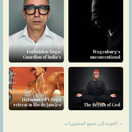
Forbidden-Yoga:
Wogenburg‘s
Guardian of India’s
unconventional
Vanishing Left-Handed
approach to therapy
Tantric Heritage
Hermann’s FY Yoga
retreat in Rio de Janeiro
The Breath of God
→ العودة إلى جميع المنشورات