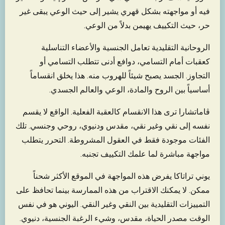
فيه أو مواجهته بشكل قهري يشير إلى حيث الوعي يبقى غير
حر، حيث التكييف يهيمن بدلاً من الوعي.
الروحانية التقليدية تعامل الجنسية والأعضاء التناسلية
كعقبات أمام التسامي، دوافع أدنى تتطلب التسامي أو
التجاوز. الجسد يصبح شيئاً للهروب منه. هذا يخلق انقساماً
أساسياً بين الروح والمادة، الوعي والعالم الجسدي.
ڤاماتشارا ترى هذا الانقسام كالعقبة الفعلية. الواقع لا يقسم
نفسه إلى نقي وغير نقي، مقدس ودنيوي، روحي وجنسي. تلك
الفئات موجودة فقط في العقول المشروطة. التحرر يتطلب
مواجهة مباشرة لما علمك التكييف تجنبه.
يوني تراتاكا يفرض هذه المواجهة في الموقع الأكثر شحناً
ممكن. لا يمكنك الاقتراب من هذه الممارسة بينما تحافظ على
التمييزات التقليدية بين النقي وغير النقي. اليوني هو في نفس
الوقت مصدر الحياة، مقدس، وشيء الرغبة الجنسية، دنيوي.