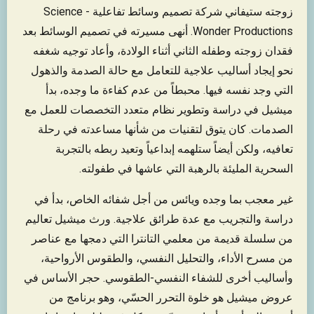
زوجته ستيفاني شركة تصميم وسائط تفاعلية - Science
Wonder Productions. أنهى مسيرته في تصميم الوسائط بعد
فقدان زوجته وطفله الثاني أثناء الولادة، وأعاد توجيه شغفه
نحو إيجاد أساليب علاجية للتعامل مع حالة الصدمة والذهول
التي وجد نفسه فيها. محبطاً من عدم كفاءة ما وجده، بدأ
ميشيل في دراسة وتطوير نظام متعدد التخصصات للعمل مع
الصدمات. كان يتوق لتقنيات من شأنها مساعدته في رحلة
تعافيه، ولكن أيضاً ستلهمه إبداعياً وتعيد ربطه بالتجربة
السحرية المليئة بالرهبة التي عاشها في طفولته.
غير معجب بما وجده ويائس من أجل شفائه الخاص، بدأ في
دراسة والتجريب مع عدة طرائق علاجية. ورث ميشيل تعاليم
من سلسلة قديمة من معلمي التانترا التي دمجها مع عناصر
من مسرح الأداء، والتحليل النفسي، والطقوس الأرواحية،
وأساليب أخرى للشفاء النفسي-الطقوسي. حجر الأساس في
عروض ميشيل هو خلوة التحرر الحسّي، وهو برنامج من