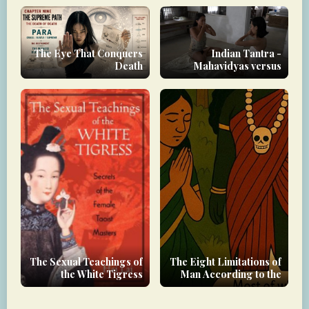
The Eye That Conquers
Indian Tantra -
Death
Mahavidyas versus
Nityas
The Sexual Teachings of
The Eight Limitations of
the White Tigress
Man According to the
Kularṇava Tantra