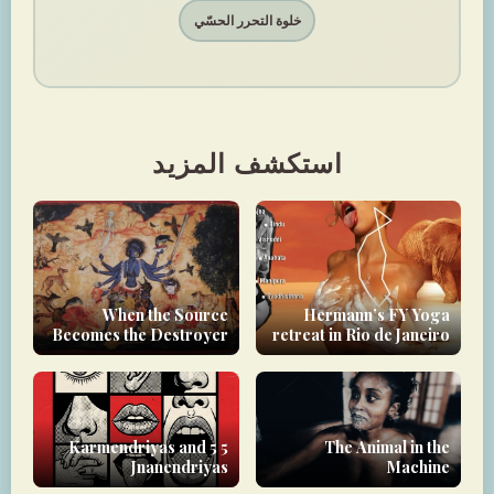
خلوة التحرر الحسّي
استكشف المزيد
When the Source
Hermann’s FY Yoga
Becomes the Destroyer
retreat in Rio de Janeiro
5 Karmendriyas and 5
The Animal in the
Jnanendriyas
Machine