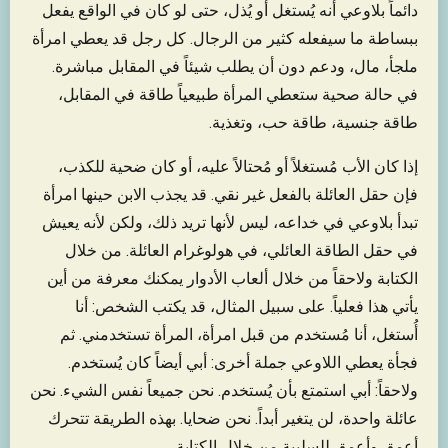
دائماً بلاوعي أنه يُستغل أو يُذل، حتى لو كان في الواقع يفعل
ببساطة ما سيفعله كثير من الرجال. كل رجل قد يعطي امرأة
ملجأ، مال، ودعم دون أن يطلب شيئاً في المقابل مباشرة.
في حالة صحية ستعطي المرأة طبيعياً طاقة في المقابل،
طاقة جنسية، طاقة حب، وتغذية.
إذا كان الأب مُستغلاً أو مُحتالاً عليه، أو كان ضحية للكذب،
فإن حقل العائلة بالفعل غير نقي. قد يجذب الابن حينها امرأة
تبدأ بلاوعي في خداعه، ليس لأنها تريد ذلك، ولكن لأنه يعيش
في حقل الطاقة العائلي، في هولوغرام العائلة. من خلال
الكتابة ولاحقاً من خلال ألعاب الأدوار يمكنك معرفة من أين
يأتي هذا فعلياً. على سبيل المثال، قد يكتب الشخص: أنا
أُستغل، أنا مُستخدم من قبل امرأة، المرأة تستخدمني. ثم
فجأة يعطي اللاوعي جملة أخرى: أبي أيضاً كان يُستخدم.
ولاحقاً: أبي استمتع بأن يُستخدم. نحن جميعاً نفس الشيء. نحن
عائلة واحدة، لن يتغير أبداً. نحن ضحايا. بهذه الطريقة تتحرك
أعمق وأعمق للسلبية من خلال الكتابة.