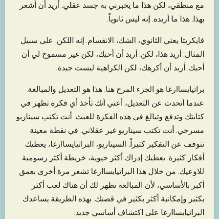
مع منطقي، لكن هذا ما يخبرني به جسد عقلي. أريد أن أشعر
بهذا. هذا ما أريده. إنه ليس ثانوياً.
فايكريتا يعني الثانوي، الشك، الانقسام. إنه اللكن. على سبيل
المثال: أريد هذا، لكن. أريد أن أحبك، لكن غير مسموح لي أن
أحبك. أريد أن أكرهك، لكن الكراهية ليست جيدة.
براتيايساارغا هو الجزء المرح هنا. هذا هو التعديل والمبالغة.
عندما أتحدث عن التعديل، أعني أنك تأخذ أي فكرة تظهر في
كتابتك وتدفع وتبالغ في هذه الفكرة للعبث. أنت تكتب سيناريو
مسرحي. أنت تكتب سيناريو غير عقلاني. في نقطة معينة
تتوقف عن التفكير كثيراً. السيناريو، البراتيايساارغا، يعطيك
أفكار كثيرة. يعطيك إدراك أكثر حيوية، خريطة أكثر رسومية
للاوعيك. من خلال هذا البراتيايساارغا تشعر مرة أخرى بعمق
أكبر بالأساسي، لأن المبالغة تظهر لك أن هناك لعب أكثر
بكثير وإمكانية أكثر بكثير في قصتك. بهذه الطريقة يساعدك
البراتيايساارغا على اكتشاف أساسي جديد.