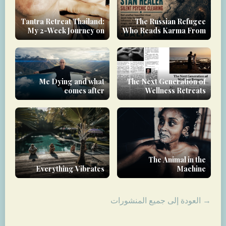
Tantra Retreat Thailand:
The Russian Refugee
My 2-Week Journey on
Who Reads Karma From
Koh Phangan
a Photograph
Me Dying and what
The Next Generation of
comes after
Wellness Retreats
The Animal in the
Everything Vibrates
Machine
→ العودة إلى جميع المنشورات