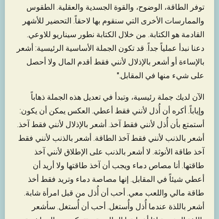
توفر الطاقة، الوضوح، والقوة الجسدية والعقلية. الطقوس
والممارسات الأخرى التي سنقوم بها لاحقاً. التحضير للأشهر
القادمة هو الكتابة. من خلال الكتابة نطور سيناريو للاوعي.
دعنا نبدأ عملياً جداً. قد تكون الجملة الأساسية الرئيسية: أشعر
بالإساءة أو أشعر بالإذلال لأنني فقط أقدم المال ولا أحصل
على شيء منها في المقابل."
الآن لديك جملة رئيسية، وتبدأ في تعديل هذه الجملة ذهاباً
وإياباً. أكره أن أُذل لأنني فقط أعطي. العكس يمكن أن يكون:
أستمتع بأن أُذل لأنني فقط آخذ. أشعر بالإذلال لأنني فقط آخذ.
أشعر بالذنب لأنني فقط آخذ الطاقة. أشعر بالذنب لأنني فقط
آخذ طاقة الأنوثة. لا أشعر بالذنب على الإطلاق لأنني آخذ
طاقتها. أنا مصاص دماء ويجب أن آخذ طاقتها ولا أريد أن
أعطي شيئاً في المقابل. إنها مصاصة دماء وتريد فقط أخذ
طاقة مالي واللعب معي. أحب أن أُذل من قبل امرأة شابة.
أشعر باللذة عندما أُذل وأُستغل. أحب أن أُستغل. سأشعر