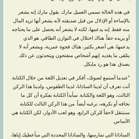
في هذه الحالة نسمي العميل مارك. يقول مارك إنه يشعر
بالإساءة أو الإذلال من قبل صديقته لأنه يشعر أنها تريد المال
منه فقط. إنه يدعمها، لكنه لا يشعر أنه يحصل على ما يحتاجه
أو يريده حقاً. هناك اختلال في التوازن الطاقي. هو الذي
يدعمها، هي أصغر بكثير، هناك فجوة عمرية، ويشعر أنه لا
يتلقى ما يغذيه. إنهم أشخاص منفتحون ويتحدثون عن ذلك
بصدق. هذا هو رد مايكل.
"عندما أستمع لصوتك، أفكر في تعديل اللغة من خلال الكتابة.
أنت تعرف أن لدينا الساذانا، لدينا الطقوس، ولدينا هذا الركن
الثالث، وهو اللغة والكتابة. سأبدأ الكتابة بفكرة أن كل ما
نخافه أو نكرهه، نرغبه أيضاً. من هذا الركن الثالث للكتابة
سننتقل لاحقاً للركن الرابع، وهو لعب الأدوار، لكن الكتابة هي
الأساس.
الساذانا التي تمارسها، والساذانا المحددة التي سأعطيك إياها،