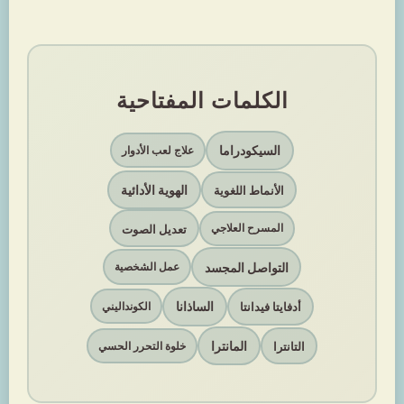
الكلمات المفتاحية
السيكودراما
علاج لعب الأدوار
الهوية الأدائية
الأنماط اللغوية
تعديل الصوت
المسرح العلاجي
التواصل المجسد
عمل الشخصية
الساذانا
أدفايتا فيدانتا
الكونداليني
المانترا
التانترا
خلوة التحرر الحسي