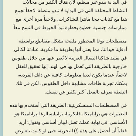
في البداية يبدو غير منظم، لأن هناك الكثير من مجالات
النشاط المختلفة التي في البداية لا تبدو متصلة. لاحقاً تجمع
هذا مع كتابات بيجا مانترا للشاكرات، ولاحقاً مرة أخرى مع
ممارسات جنسية. خطوة بخطوة تبدأ الخيوط في النسج معاً.
مصطلحات يوغا المحظور ملقحة بشكل متقاطع بواسطة
أدفايتا فيدانتا، مما يعني أنها بطريقة ما فكرية. عبادتنا لكالي
في تقليد شاكتا البنغال الغربية لا تُعبر عنها من خلال طقوس
خارجية بالطريقة التي تُعمل بها في الهند. إنها تحقيق للعقل.
لاحقاً، عندما يكون لدينا معلومات كافية عن ذاتك الفردية،
يمكنك تجربة طاقات مشابهة داخل الطقوس، لكن في تلك
النقطة تعرف بالفعل أكثر بكثير عن نفسك.
في المصطلحات السنسكريتية، الطريقة التي أستخدم بها هذه
التعبيرات هي براتاميكا، فايكريتا، براتيايساارغا. براتاميكا هو
الأساسي. في نهاية عملك تصل لبيان أساسي وتقول: أريد
فعلياً أن أحصل على هذه (!) التجربة، حتى لو كانت تتعارض