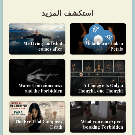
استكشف المزيد
Me Dying and what
Muladhara Chakra
comes after
Petals
Water Consciousness
A Lineage Is Only a
and the Forbidden
Thought, one Thought
Realm
The Eye That Conquers
What you can expect
Death
booking Forbidden
Yoga experiences