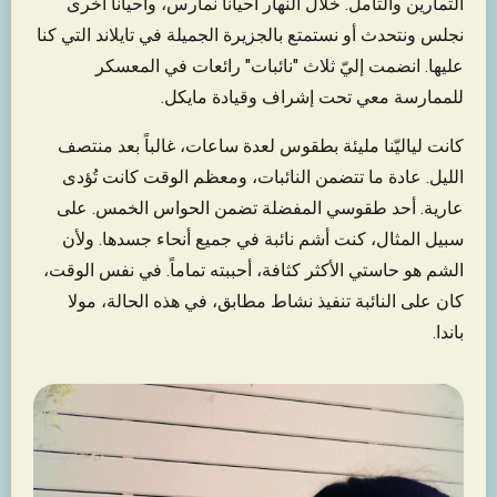
التمارين والتأمل. خلال النهار أحياناً نمارس، وأحياناً أخرى
نجلس ونتحدث أو نستمتع بالجزيرة الجميلة في تايلاند التي كنا
عليها. انضمت إليّ ثلاث "نائبات" رائعات في المعسكر
للممارسة معي تحت إشراف وقيادة مايكل.
كانت لياليّنا مليئة بطقوس لعدة ساعات، غالباً بعد منتصف
الليل. عادة ما تتضمن النائبات، ومعظم الوقت كانت تُؤدى
عارية. أحد طقوسي المفضلة تضمن الحواس الخمس. على
سبيل المثال، كنت أشم نائبة في جميع أنحاء جسدها. ولأن
الشم هو حاستي الأكثر كثافة، أحببته تماماً. في نفس الوقت،
كان على النائبة تنفيذ نشاط مطابق، في هذه الحالة، مولا
باندا.