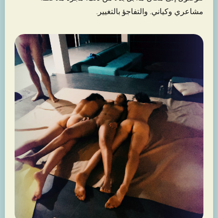
مشاعري وكياني. والتفاجؤ بالتغيير.