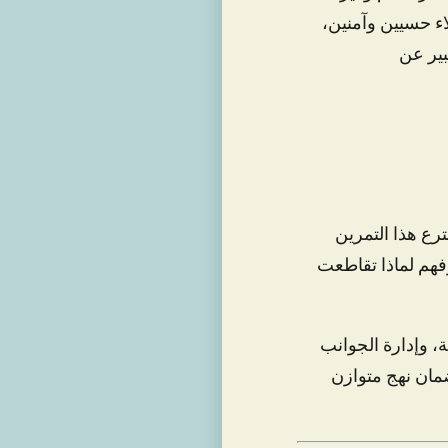
اء حسيين وآمنين،
بير عن
رع هذا التمرين
وفهم لماذا تقاطعت
، وإدارة الجوانب
مان نهج متوازن