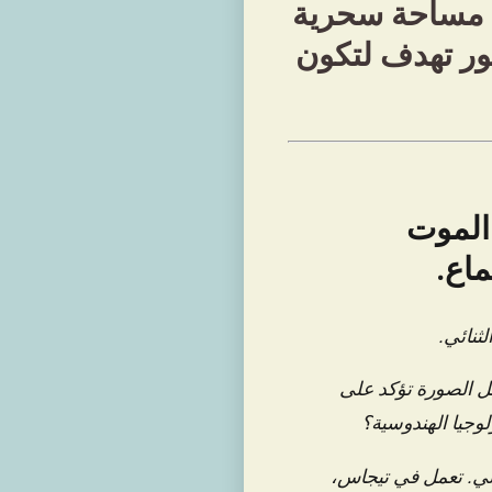
م مساحة سحرية
ظور تهدف لتكون
 الموت
اع.
ثنائي.
ل الصورة تؤكد على
لوجيا الهندوسية؟
ليني. تعمل في تيجاس،