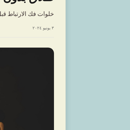
خلوات فك الارتباط قبل
٣ يونيو ٢٠٢٤