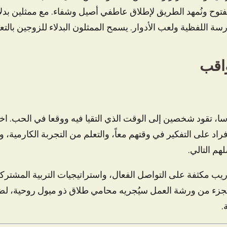
مفتوح ونُمهد الطريق لإطلاق عاطفي أصيل وشفاء. مع ممثلين بدل
سة اللفظية ولعب الأدوار. يسمح الممثلون البدلاء للزوجين بالتع
اقب
سا، تقود شخصين إلى الوقت الذي التقيا فيه ووقعا في الحب. اخت
اد على التفكير في وقتهم معاً، والتعلم من التجربة الكارمية، 
هم التالي.
ب مكثفة على التواصل الفعال، واستراتيجيات التربية المشتركة
الجزء من ورشة العمل سيُجريه محامي طلاق ذو ميول روحية، لض
.