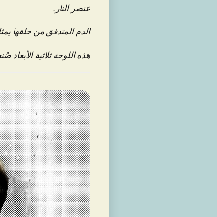
عنصر النار.
الدم المتدفق من حلقها يمثل
هذه اللوحة ثلاثية الأبعاد صُنعت في ٢٠١٦ باستخدام DAZ 3D بواسطة 