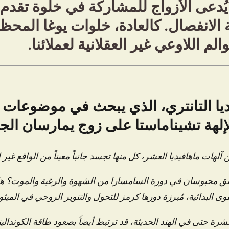
يُدعى الأزواج للمشاركة في خلوة تقد
 الانفصال. كالعادة، خلوات يوغا المح
لم اللاوعي غير العقلانية لعملائنا.
ديا التانتري، الذي يبحث في موضوعات
لهة تشيناماستا على زوج يمارسان الجم
هات ماهافيديا العشر، كل منها تجسد جانباً معيناً من الواقع غير ال
اشق محبوسان في دورة السامسارا من الشهوة والرغبة والموت؟ ه
 البدائية، مُبرزة دورها كرمز للتحول والتنوير الروحي في الميثو
نتشرة حتى في الهند الحديثة، قد ترتبط أيضاً بصعود طاقة الكوندا