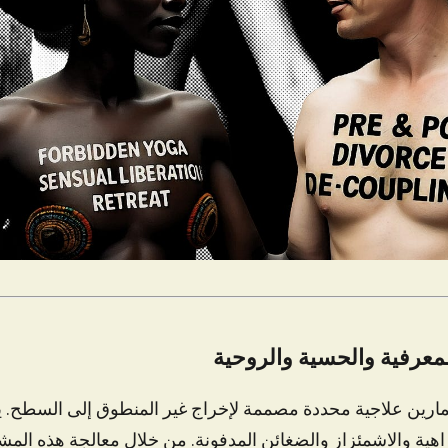
لمعرفية والحسية والروحية
تمارين علاجية محددة مصممة لإخراج غير المنطوق إلى السطح. 
هية والاشمئزاز والضغائن المدفونة. من خلال معالجة هذه المشا