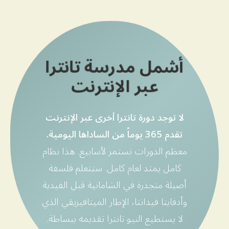
أشمل مدرسة تانترا
عبر الإنترنت
لا توجد دورة تانترا أخرى عبر الإنترنت
تقدم 365 يوماً من الساداها اليومية.
معظم الدورات تستمر لأسابيع. هذا نظام
كامل يمتد لعام كامل. ستتعلم فلسفة
أصيلة متجذرة في الشامانية قبل الفيدية
وأدفايتا فيدانتا، الإطار الميتافيزيقي الذي
لا يستطيع النيو تانترا تقديمه ببساطة.