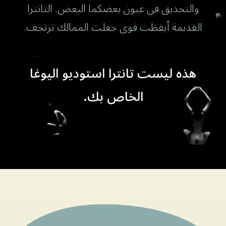
والتحديق في عيون بعضكما البعض. التانترا
القديمة أيقظت قوى جعلت الممالك ترتجف.
هذه ليست تانترا استوديو اليوغا
الخاص بك.