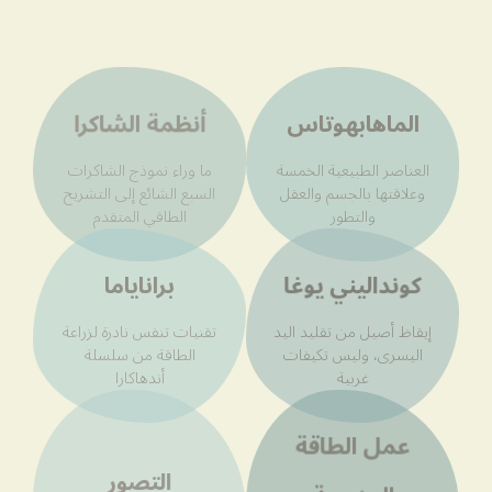
الماهابهوتاس
أنظمة الشاكرا
العناصر الطبيعية الخمسة
ما وراء نموذج الشاكرات
وعلاقتها بالجسم والعقل
السبع الشائع إلى التشريح
والتطور
الطاقي المتقدم
كونداليني يوغا
براناياما
إيقاظ أصيل من تقليد اليد
تقنيات تنفس نادرة لزراعة
اليسرى، وليس تكيفات
الطاقة من سلسلة
غربية
أندهاكارا
عمل الطاقة
التصور