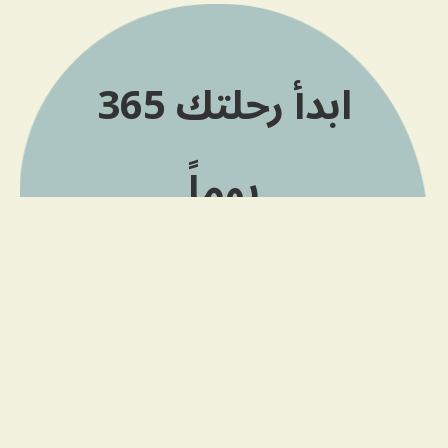
ابدأ رحلتك 365
يوماً
انضم إلى الطريق الذي لا يستطيع العلماء
تتبعه. استقبل تعليم تانترا يومي مباشرة على
هاتفك. تقدم من خلال زر التسجيل أدناه.