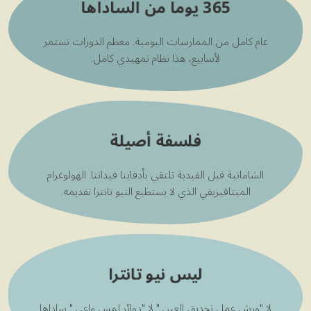
365 يوماً من الساداها
عام كامل من الممارسات اليومية. معظم الدورات تستمر
لأسابيع، هذا نظام تمهيدي كامل.
فلسفة أصيلة
الشامانية قبل الفيدية تلتقي بأدفايتا فيدانتا. الهولوغرام
الميتافيزيقي الذي لا يستطيع النيو تانترا تقديمه.
ليس نيو تانترا
لا "ورش عمل تحديق العين." لا "دوائر لمس واعي." ساداها